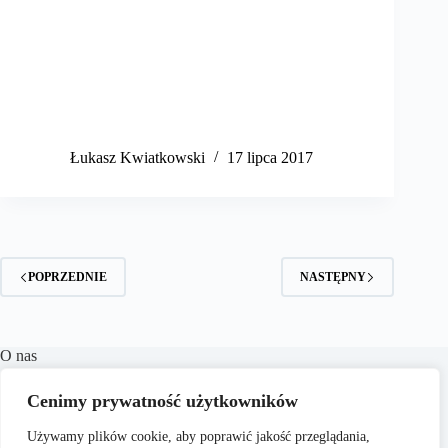
​Łukasz Kwiatkowski
17 lipca 2017
POPRZEDNIE
NASTĘPNY
O nas
RozmowyPrawne.pl to portal internetowy oferujący
Cenimy prywatność użytkowników
różnorodne treści z zakresu prawa karnego, cywilnego,
rodzinnego oraz wielu innych dziedzin prawnych.
Naszym
Używamy plików cookie, aby poprawić jakość przeglądania,
celem jest dostarczanie aktualnych informacji, praktycznych