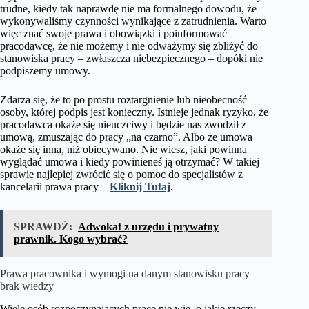
trudne, kiedy tak naprawdę nie ma formalnego dowodu, że
wykonywaliśmy czynności wynikające z zatrudnienia. Warto
więc znać swoje prawa i obowiązki i poinformować
pracodawcę, że nie możemy i nie odważymy się zbliżyć do
stanowiska pracy – zwłaszcza niebezpiecznego – dopóki nie
podpiszemy umowy.
Zdarza się, że to po prostu roztargnienie lub nieobecność
osoby, której podpis jest konieczny. Istnieje jednak ryzyko, że
pracodawca okaże się nieuczciwy i będzie nas zwodził z
umową, zmuszając do pracy „na czarno”. Albo że umowa
okaże się inna, niż obiecywano. Nie wiesz, jaki powinna
wyglądać umowa i kiedy powinieneś ją otrzymać? W takiej
sprawie najlepiej zwrócić się o pomoc do specjalistów z
kancelarii prawa pracy –
Kliknij Tutaj
.
SPRAWDŹ:
Adwokat z urzędu i prywatny
prawnik. Kogo wybrać?
Prawa pracownika i wymogi na danym stanowisku pracy –
brak wiedzy
Wiele osób rozpoczynających pracę nie wie, o jakie rzeczy