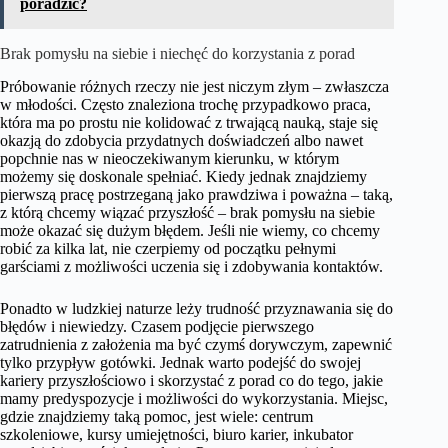
poradzić?
Brak pomysłu na siebie i niechęć do korzystania z porad
Próbowanie różnych rzeczy nie jest niczym złym – zwłaszcza
w młodości. Często znaleziona trochę przypadkowo praca,
która ma po prostu nie kolidować z trwającą nauką, staje się
okazją do zdobycia przydatnych doświadczeń albo nawet
popchnie nas w nieoczekiwanym kierunku, w którym
możemy się doskonale spełniać. Kiedy jednak znajdziemy
pierwszą pracę postrzeganą jako prawdziwa i poważna – taką,
z którą chcemy wiązać przyszłość – brak pomysłu na siebie
może okazać się dużym błędem. Jeśli nie wiemy, co chcemy
robić za kilka lat, nie czerpiemy od początku pełnymi
garściami z możliwości uczenia się i zdobywania kontaktów.
Ponadto w ludzkiej naturze leży trudność przyznawania się do
błędów i niewiedzy. Czasem podjęcie pierwszego
zatrudnienia z założenia ma być czymś dorywczym, zapewnić
tylko przypływ gotówki. Jednak warto podejść do swojej
kariery przyszłościowo i skorzystać z porad co do tego, jakie
mamy predyspozycje i możliwości do wykorzystania. Miejsc,
gdzie znajdziemy taką pomoc, jest wiele: centrum
szkoleniowe, kursy umiejętności, biuro karier, inkubator