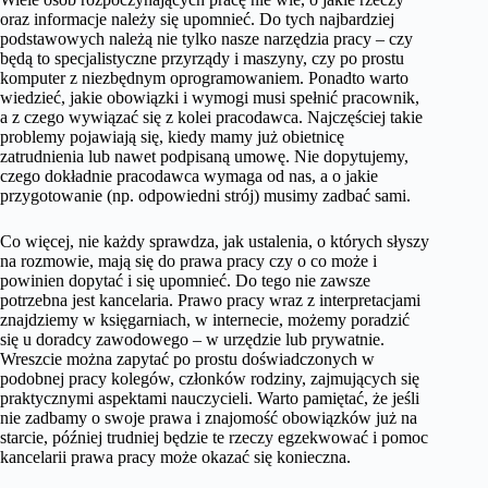
oraz informacje należy się upomnieć. Do tych najbardziej
podstawowych należą nie tylko nasze narzędzia pracy – czy
będą to specjalistyczne przyrządy i maszyny, czy po prostu
komputer z niezbędnym oprogramowaniem. Ponadto warto
wiedzieć, jakie obowiązki i wymogi musi spełnić pracownik,
a z czego wywiązać się z kolei pracodawca. Najczęściej takie
problemy pojawiają się, kiedy mamy już obietnicę
zatrudnienia lub nawet podpisaną umowę. Nie dopytujemy,
czego dokładnie pracodawca wymaga od nas, a o jakie
przygotowanie (np. odpowiedni strój) musimy zadbać sami.
Co więcej, nie każdy sprawdza, jak ustalenia, o których słyszy
na rozmowie, mają się do prawa pracy czy o co może i
powinien dopytać i się upomnieć. Do tego nie zawsze
potrzebna jest kancelaria. Prawo pracy wraz z interpretacjami
znajdziemy w księgarniach, w internecie, możemy poradzić
się u doradcy zawodowego – w urzędzie lub prywatnie.
Wreszcie można zapytać po prostu doświadczonych w
podobnej pracy kolegów, członków rodziny, zajmujących się
praktycznymi aspektami nauczycieli. Warto pamiętać, że jeśli
nie zadbamy o swoje prawa i znajomość obowiązków już na
starcie, później trudniej będzie te rzeczy egzekwować i pomoc
kancelarii prawa pracy może okazać się konieczna.