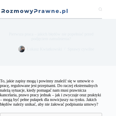
Przejdź
do
treści
Pierwsza praca – jakich błędów nie popełniać przed
podjęciem zatrudnienia?
​Łukasz Kwiatkowski
Sprawy cywilne
To, jakie zapisy mogą i powinny znaleźć się w umowie o
pracę, regulowane jest przepisami. Do raczej ekstremalnych
należą sytuacje, kiedy pomagać nam musi prawnicza
kancelaria, prawo pracy jednak – jak i zwyczaje oraz praktyki
– mogą być pełne pułapek dla nowicjuszy na rynku. Jakich
błędów należy unikać, aby nie żałować podpisania umowy?