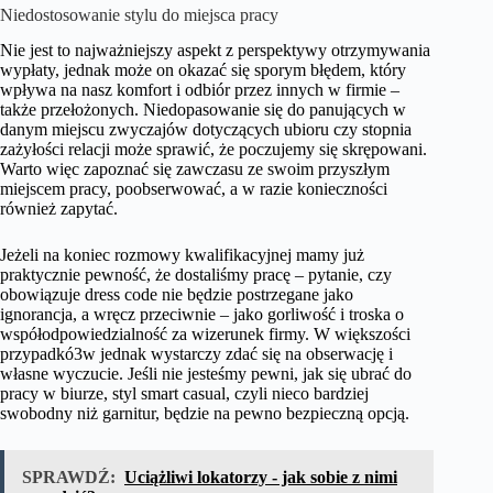
Niedostosowanie stylu do miejsca pracy
Nie jest to najważniejszy aspekt z perspektywy otrzymywania
wypłaty, jednak może on okazać się sporym błędem, który
wpływa na nasz komfort i odbiór przez innych w firmie –
także przełożonych. Niedopasowanie się do panujących w
danym miejscu zwyczajów dotyczących ubioru czy stopnia
zażyłości relacji może sprawić, że poczujemy się skrępowani.
Warto więc zapoznać się zawczasu ze swoim przyszłym
miejscem pracy, poobserwować, a w razie konieczności
również zapytać.
Jeżeli na koniec rozmowy kwalifikacyjnej mamy już
praktycznie pewność, że dostaliśmy pracę – pytanie, czy
obowiązuje dress code nie będzie postrzegane jako
ignorancja, a wręcz przeciwnie – jako gorliwość i troska o
współodpowiedzialność za wizerunek firmy. W większości
przypadkó3w jednak wystarczy zdać się na obserwację i
własne wyczucie. Jeśli nie jesteśmy pewni, jak się ubrać do
pracy w biurze, styl smart casual, czyli nieco bardziej
swobodny niż garnitur, będzie na pewno bezpieczną opcją.
SPRAWDŹ:
Uciążliwi lokatorzy - jak sobie z nimi