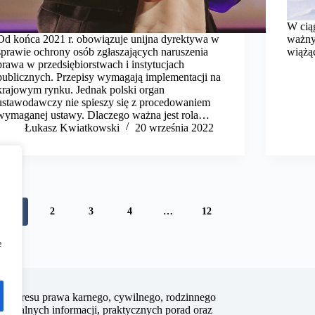
W cią
Od końca 2021 r. obowiązuje unijna dyrektywa w
ważny
sprawie ochrony osób zgłaszających naruszenia
wiążą
prawa w przedsiębiorstwach i instytucjach
publicznych. Przepisy wymagają implementacji na
krajowym rynku. Jednak polski organ
ustawodawczy nie spieszy się z procedowaniem
wymaganej ustawy. Dlaczego ważna jest rola…
​Łukasz Kwiatkowski
20 września 2022
1
2
3
4
…
12
e
z zakresu prawa karnego, cywilnego, rodzinnego
 aktualnych informacji, praktycznych porad oraz