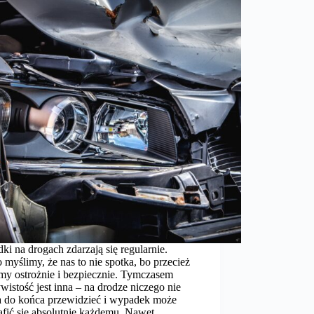
i na drogach zdarzają się regularnie.
 myślimy, że nas to nie spotka, bo przecież
imy ostrożnie i bezpiecznie. Tymczasem
wistość jest inna – na drodze niczego nie
 do końca przewidzieć i wypadek może
rafić się absolutnie każdemu. Nawet…