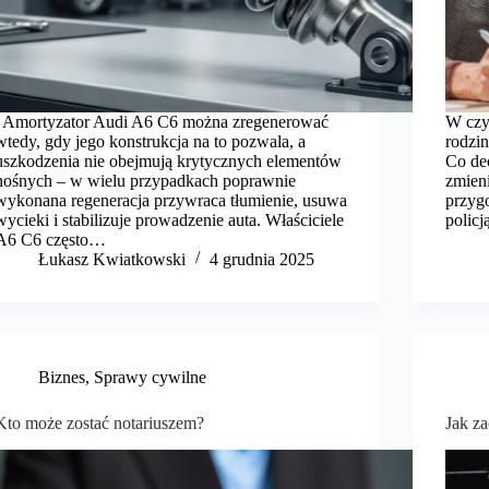
Amortyzator Audi A6 C6 można zregenerować
W czy
wtedy, gdy jego konstrukcja na to pozwala, a
rodzi
uszkodzenia nie obejmują krytycznych elementów
Co de
nośnych – w wielu przypadkach poprawnie
zmieni
wykonana regeneracja przywraca tłumienie, usuwa
przygo
wycieki i stabilizuje prowadzenie auta. Właściciele
polic
A6 C6 często…
​Łukasz Kwiatkowski
4 grudnia 2025
Biznes
,
Sprawy cywilne
Kto może zostać notariuszem?
Jak z