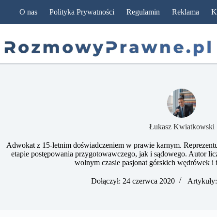
Przejdź
O nas
Polityka Prywatności
Regulamin
Reklama
K
do
treści
​Łukasz Kwiatkowski
Adwokat z 15-letnim doświadczeniem w prawie karnym. Reprezentu
etapie postępowania przygotowawczego, jak i sądowego. Autor lic
wolnym czasie pasjonat górskich wędrówek i fo
Dołączył: 24 czerwca 2020
Artykuły