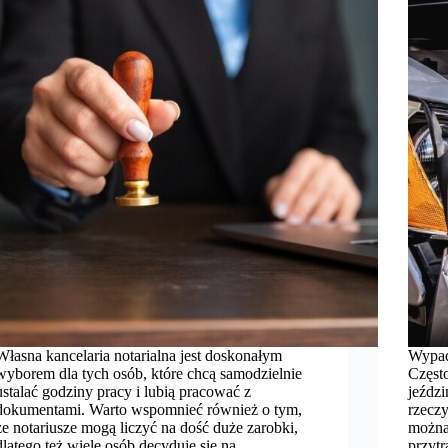
Własna kancelaria notarialna jest doskonałym
Wypadk
wyborem dla tych osób, które chcą samodzielnie
Często
ustalać godziny pracy i lubią pracować z
jeźdz
dokumentami. Warto wspomnieć również o tym,
rzeczy
że notariusze mogą liczyć na dość duże zarobki,
można
dlatego też wiele osób decyduje się na…
przyt