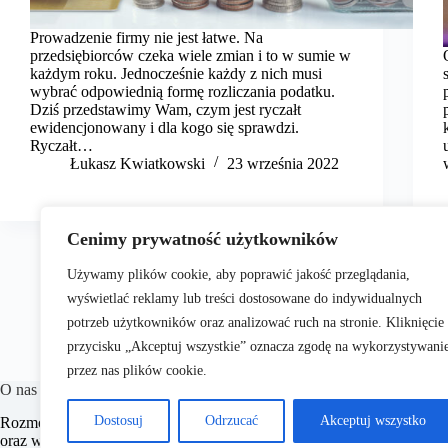
Prowadzenie firmy nie jest łatwe. Na
przedsiębiorców czeka wiele zmian i to w sumie w
każdym roku. Jednocześnie każdy z nich musi
wybrać odpowiednią formę rozliczania podatku.
Dziś przedstawimy Wam, czym jest ryczałt
ewidencjonowany i dla kogo się sprawdzi.
Ryczałt…
​Łukasz Kwiatkowski
23 września 2022
Cenimy prywatność użytkowników
Używamy plików cookie, aby poprawić jakość przeglądania,
wyświetlać reklamy lub treści dostosowane do indywidualnych
potrzeb użytkowników oraz analizować ruch na stronie. Kliknięcie
przycisku „Akceptuj wszystkie” oznacza zgodę na wykorzystywani
przez nas plików cookie.
O nas
Dostosuj
Odrzucać
Akceptuj wszystko
RozmowyPrawne.pl to portal internetowy oferujący różnorodne treści 
oraz wielu innych dziedzin prawnych.
Naszym celem jest dostarczanie