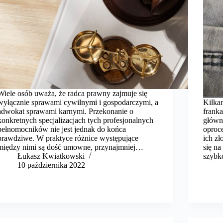
Wiele osób uważa, że radca prawny zajmuje się
wyłącznie sprawami cywilnymi i gospodarczymi, a
Kilkan
adwokat sprawami karnymi. Przekonanie o
franka
konkretnych specjalizacjach tych profesjonalnych
główną
pełnomocników nie jest jednak do końca
oproc
prawdziwe. W praktyce różnice występujące
ich z
między nimi są dość umowne, przynajmniej…
się na
​Łukasz Kwiatkowski
szybk
10 października 2022