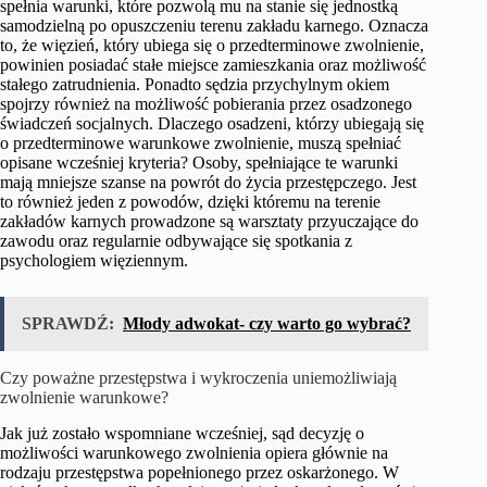
spełnia warunki, które pozwolą mu na stanie się jednostką
samodzielną po opuszczeniu terenu zakładu karnego. Oznacza
to, że więzień, który ubiega się o przedterminowe zwolnienie,
powinien posiadać stałe miejsce zamieszkania oraz możliwość
stałego zatrudnienia. Ponadto sędzia przychylnym okiem
spojrzy również na możliwość pobierania przez osadzonego
świadczeń socjalnych. Dlaczego osadzeni, którzy ubiegają się
o przedterminowe warunkowe zwolnienie, muszą spełniać
opisane wcześniej kryteria? Osoby, spełniające te warunki
mają mniejsze szanse na powrót do życia przestępczego. Jest
to również jeden z powodów, dzięki któremu na terenie
zakładów karnych prowadzone są warsztaty przyuczające do
zawodu oraz regularnie odbywające się spotkania z
psychologiem więziennym.
SPRAWDŹ:
Młody adwokat- czy warto go wybrać?
Czy poważne przestępstwa i wykroczenia uniemożliwiają
zwolnienie warunkowe?
Jak już zostało wspomniane wcześniej, sąd decyzję o
możliwości warunkowego zwolnienia opiera głównie na
rodzaju przestępstwa popełnionego przez oskarżonego. W