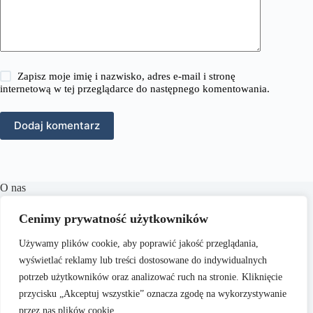
Zapisz moje imię i nazwisko, adres e-mail i stronę
internetową w tej przeglądarce do następnego komentowania.
Dodaj komentarz
O nas
RozmowyPrawne.pl to portal internetowy oferujący
Cenimy prywatność użytkowników
różnorodne treści z zakresu prawa karnego, cywilnego,
rodzinnego oraz wielu innych dziedzin prawnych.
Naszym
Używamy plików cookie, aby poprawić jakość przeglądania,
celem jest dostarczanie aktualnych informacji, praktycznych
porad oraz inspiracji, które wspierają czytelników w
wyświetlać reklamy lub treści dostosowane do indywidualnych
zrozumieniu skomplikowanych zagadnień prawnych i
potrzeb użytkowników oraz analizować ruch na stronie. Kliknięcie
podejmowaniu świadomych decyzji.
przycisku „Akceptuj wszystkie” oznacza zgodę na wykorzystywanie
przez nas plików cookie.