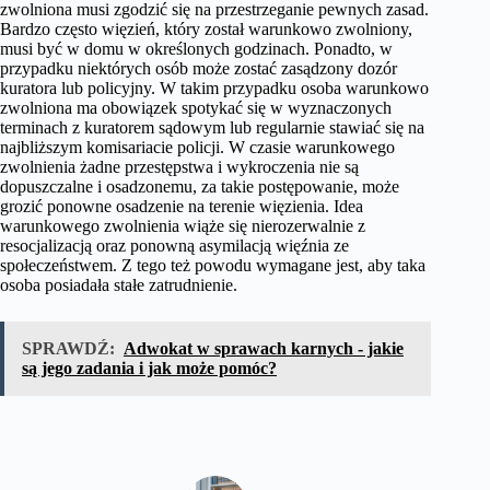
zwolniona musi zgodzić się na przestrzeganie pewnych zasad.
Bardzo często więzień, który został warunkowo zwolniony,
musi być w domu w określonych godzinach. Ponadto, w
przypadku niektórych osób może zostać zasądzony dozór
kuratora lub policyjny. W takim przypadku osoba warunkowo
zwolniona ma obowiązek spotykać się w wyznaczonych
terminach z kuratorem sądowym lub regularnie stawiać się na
najbliższym komisariacie policji. W czasie warunkowego
zwolnienia żadne przestępstwa i wykroczenia nie są
dopuszczalne i osadzonemu, za takie postępowanie, może
grozić ponowne osadzenie na terenie więzienia. Idea
warunkowego zwolnienia wiąże się nierozerwalnie z
resocjalizacją oraz ponowną asymilacją więźnia ze
społeczeństwem. Z tego też powodu wymagane jest, aby taka
osoba posiadała stałe zatrudnienie.
SPRAWDŹ:
Adwokat w sprawach karnych - jakie
są jego zadania i jak może pomóc?