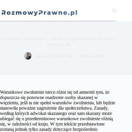
Przejdź
do
treści
Zwolnienie warunkowe – zasady uwzględniania okoliczności
łagodzących
​Łukasz Kwiatkowski
Prawo karne
Warunkowe zwolnienie nieco różni się od amnestii tym, że
dopuszcza się ponowne osadzenie osoby skazanej w
więzieniu, jeśli ta nie spełni warunków zwolnienia, lub będzie
stanowiła poważne zagrożenie dla społeczeństwa. Zasady,
według których adwokat skazanego oraz sam skazany może
ubiegać się o przedterminowe warunkowe zwolnienie różnią
się, w zależności od kraju. W tym tekście przedstawione
zostaną jednak tylko zasady dotyczące bezpośrednio