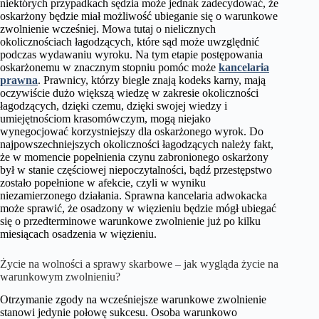
niektórych przypadkach sędzia może jednak zadecydować, że
oskarżony będzie miał możliwość ubieganie się o warunkowe
zwolnienie wcześniej. Mowa tutaj o nielicznych
okolicznościach łagodzących, które sąd może uwzględnić
podczas wydawaniu wyroku. Na tym etapie postępowania
oskarżonemu w znacznym stopniu pomóc może
kancelaria
prawna
. Prawnicy, którzy biegle znają kodeks karny, mają
oczywiście dużo większą wiedzę w zakresie okoliczności
łagodzących, dzięki czemu, dzięki swojej wiedzy i
umiejętnościom krasomówczym, mogą niejako
wynegocjować korzystniejszy dla oskarżonego wyrok. Do
najpowszechniejszych okoliczności łagodzących należy fakt,
że w momencie popełnienia czynu zabronionego oskarżony
był w stanie częściowej niepoczytalności, bądź przestępstwo
zostało popełnione w afekcie, czyli w wyniku
niezamierzonego działania. Sprawna kancelaria adwokacka
może sprawić, że osadzony w więzieniu będzie mógł ubiegać
się o przedterminowe warunkowe zwolnienie już po kilku
miesiącach osadzenia w więzieniu.
Życie na wolności a sprawy skarbowe – jak wygląda życie na
warunkowym zwolnieniu?
Otrzymanie zgody na wcześniejsze warunkowe zwolnienie
stanowi jedynie połowę sukcesu. Osoba warunkowo