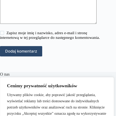
Zapisz moje imię i nazwisko, adres e-mail i stronę
internetową w tej przeglądarce do następnego komentowania.
Dodaj komentarz
O nas
RozmowyPrawne.pl to portal internetowy oferujący
Cenimy prywatność użytkowników
różnorodne treści z zakresu prawa karnego, cywilnego,
rodzinnego oraz wielu innych dziedzin prawnych.
Naszym
Używamy plików cookie, aby poprawić jakość przeglądania,
celem jest dostarczanie aktualnych informacji, praktycznych
porad oraz inspiracji, które wspierają czytelników w
wyświetlać reklamy lub treści dostosowane do indywidualnych
zrozumieniu skomplikowanych zagadnień prawnych i
potrzeb użytkowników oraz analizować ruch na stronie. Kliknięcie
podejmowaniu świadomych decyzji.
przycisku „Akceptuj wszystkie” oznacza zgodę na wykorzystywanie