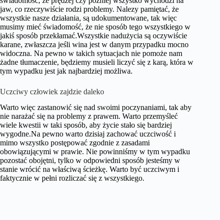
świadomość, że prędzej czy później wszystko wychodzi na
jaw, co rzeczywiście rodzi problemy. Nalezy pamiętać, że
wszystkie nasze działania, są udokumentowane, tak więc
musimy mieć świadomość, że nie sposób tego wszystkiego w
jakiś sposób przekłamać.Wszystkie nadużycia są oczywiście
karane, zwłaszcza jeśli wina jest w danym przypadku mocno
widoczna. Na pewno w takich sytuacjach nie pomoże nam
żadne tłumaczenie, będziemy musieli liczyć się z karą, która w
tym wypadku jest jak najbardziej możliwa.
Uczciwy człowiek zajdzie daleko
Warto więc zastanowić się nad swoimi poczynaniami, tak aby
nie narażać się na problemy z prawem. Warto przemyśleć
wiele kwestii w taki sposób, aby życie stało się bardziej
wygodne.Na pewno warto dzisiaj zachować uczciwość i
mimo wszystko postępować zgodnie z zasadami
obowiązującymi w prawie. Nie powinniśmy w tym wypadku
pozostać obojętni, tylko w odpowiedni sposób jesteśmy w
stanie wrócić na właściwą ścieżkę. Warto być uczciwym i
faktycznie w pełni rozliczać się z wszystkiego.