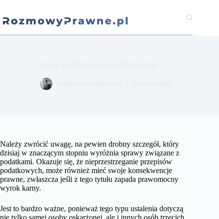
Przejdź
do
treści
Sprawy podatków to też problem karny
​Łukasz Kwiatkowski
Prawo karne
Należy zwrócić uwagę, na pewien drobny szczegół, który
dzisiaj w znaczącym stopniu wyróżnia sprawy związane z
podatkami. Okazuje się, że nieprzestrzeganie przepisów
podatkowych, może również mieć swoje konsekwencje
prawne, zwłaszcza jeśli z tego tytułu zapada prawomocny
wyrok karny.
Jest to bardzo ważne, ponieważ tego typu ustalenia dotyczą
nie tylko samej osoby oskarżonej, ale i innych osób trzecich,