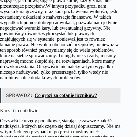
wiążące, jak obowiązujące prawo karne, każdy z nas musi
przestrzegać przepisów.W innym przypadku grozi nam
wysoka kara grzywny, oraz kara pozbawienia wolności, jeśli
zostaniemy oskarżeni o malwersacje finansowe. W takich
wypadkach pomoc dobrego adwokata, pozwala nam jedynie
negocjować warunki kary, lub ewentualnej grzywny. Nie
powinniśmy również wykorzystać luk prawnych
znajdujących się w systemie, ponieważ jest to również
łamanie prawa. Nie wolno obchodzić przepisów, ponieważ w
ten sposób również przyczyniamy się do wielu problemów,
które na siebie sprowadzamy. To nigdy nie są żarty, musimy
naprawdę mocno skupić się, na rozwiązaniach, które mamy
do wykorzystania. Oczywiście nie należy w tym wypadku
niczego nadużywać, tylko przestrzegać, tylko wtedy nie
narobimy sobie dodatkowych problemów.
SPRAWDŹ:
Co grozi za cofanie liczników?
Karzą i to dotkliwie
Oczywiście urzędy podatkowe, starają się zawsze znaleźć
nadużycia, których tak często się dzisiaj dopuszczamy. Nie ma
w tym żadnego przypadku, po prostu musimy mieć