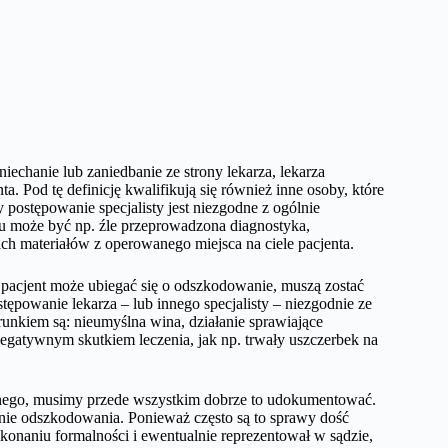
chanie lub zaniedbanie ze strony lekarza, lekarza
a. Pod tę definicję kwalifikują się również inne osoby, które
ostępowanie specjalisty jest niezgodne z ogólnie
du może być np. źle przeprowadzona diagnostyka,
h materiałów z operowanego miejsca na ciele pacjenta.
pacjent może ubiegać się o odszkodowanie, muszą zostać
ępowanie lekarza – lub innego specjalisty – niezgodnie ze
runkiem są: nieumyślna wina, działanie sprawiające
gatywnym skutkiem leczenia, jak np. trwały uszczerbek na
cznego, musimy przede wszystkim dobrze to udokumentować.
nie odszkodowania. Ponieważ często są to sprawy dość
naniu formalności i ewentualnie reprezentował w sądzie,