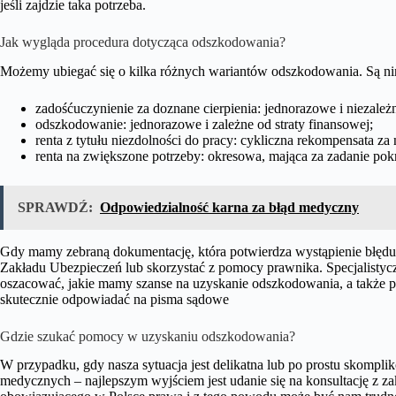
jeśli zajdzie taka potrzeba.
Jak wygląda procedura dotycząca odszkodowania?
Możemy ubiegać się o kilka różnych wariantów odszkodowania. Są ni
zadośćuczynienie za doznane cierpienia: jednorazowe i niezależn
odszkodowanie: jednorazowe i zależne od straty finansowej;
renta z tytułu niezdolności do pracy: cykliczna rekompensata za
renta na zwiększone potrzeby: okresowa, mająca za zadanie pokryć
SPRAWDŹ:
Odpowiedzialność karna za błąd medyczny
Gdy mamy zebraną dokumentację, która potwierdza wystąpienie błęd
Zakładu Ubezpieczeń lub skorzystać z pomocy prawnika. Specjalisty
oszacować, jakie mamy szanse na uzyskanie odszkodowania, a także
skutecznie odpowiadać na pisma sądowe
Gdzie szukać pomocy w uzyskaniu odszkodowania?
W przypadku, gdy nasza sytuacja jest delikatna lub po prostu skompl
medycznych – najlepszym wyjściem jest udanie się na konsultację z za