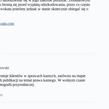
 samodzielnie się w jego zakresie poruszać. Dodatkowym
stu bronią się przed wypłatą odszkodowania, przez co często
wokata jesteśmy jednak w stanie skutecznie ubiegać się o
wada.com
kowski
ntuje klientów w sprawach karnych, zarówno na etapie
h publikacji na temat prawa karnego. W wolnym czasie
ografii przyrodniczej.​
33