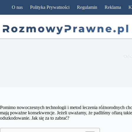
Przejdź
O nas
Polityka Prywatności
Regulamin
Reklama
K
do
treści
Odsz
Pomimo nowoczesnych technologii i metod leczenia różnorodnych cho
mają poważne konsekwencje. Jeżeli uważamy, że padliśmy ofiarą takie
odszkodowanie. Jak się za to zabrać?