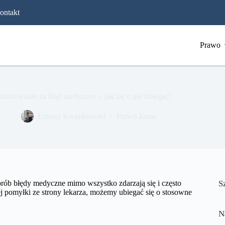
ontakt
Prawo
kodowanie za błąd medyczny – jak się o nie ubiegać?
​Łukasz Kwiatkowski
Prawo karne
rób błędy medyczne mimo wszystko zdarzają się i często
S
j pomyłki ze strony lekarza, możemy ubiegać się o stosowne
N