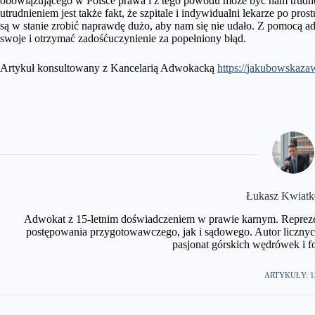
obowiązującego w Polsce prawa i z tego powodu może być nam trudno
utrudnieniem jest także fakt, że szpitale i indywidualni lekarze po pro
są w stanie zrobić naprawdę dużo, aby nam się nie udało. Z pomocą ad
swoje i otrzymać zadośćuczynienie za popełniony błąd.
Artykuł konsultowany z Kancelarią Adwokacką
https://
jakubowskaza
​Łukasz Kwiat
Adwokat z 15-letnim doświadczeniem w prawie karnym. Repreze
postępowania przygotowawczego, jak i sądowego. Autor licznyc
pasjonat górskich wędrówek i fot
ARTYKUŁY: 1