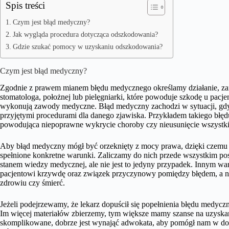
Spis treści
Czym jest błąd medyczny?
Jak wygląda procedura dotycząca odszkodowania?
Gdzie szukać pomocy w uzyskaniu odszkodowania?
Czym jest błąd medyczny?
Zgodnie z prawem mianem błędu medycznego określamy działanie, zanie
stomatologa, położnej lub pielęgniarki, które powoduje szkodę u pacjent
wykonują zawody medyczne. Błąd medyczny zachodzi w sytuacji, gdy p
przyjętymi procedurami dla danego zjawiska. Przykładem takiego błę
powodująca niepoprawne wykrycie choroby czy nieusunięcie wszystkic
Aby błąd medyczny mógł być orzeknięty z mocy prawa, dzięki czemu 
spełnione konkretne warunki. Zaliczamy do nich przede wszystkim post
stanem wiedzy medycznej, ale nie jest to jedyny przypadek. Innym wa
pacjentowi krzywdę oraz związek przyczynowy pomiędzy błędem, a ne
zdrowiu czy śmierć.
Jeżeli podejrzewamy, że lekarz dopuścił się popełnienia błędu medy
Im więcej materiałów zbierzemy, tym większe mamy szanse na uzyska
skomplikowane, dobrze jest wynająć adwokata, aby pomógł nam w doko