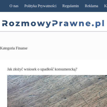
Przejdź
O nas
Polityka Prywatności
Regulamin
Reklama
K
do
treści
Kategoria
Finanse
Jak złożyć wniosek o upadłość konsumencką?