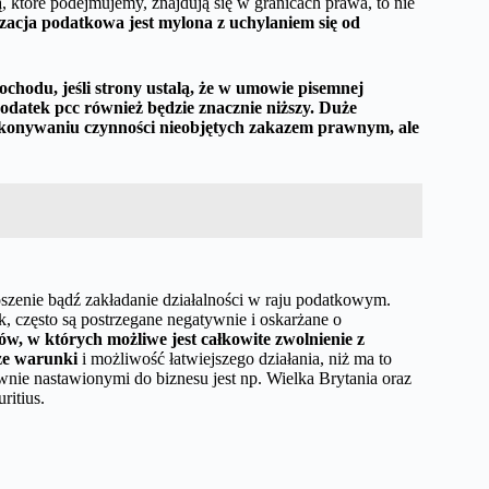
, które podejmujemy, znajdują się w granicach prawa, to nie
zacja podatkowa jest mylona z uchylaniem się od
hodu, jeśli strony ustalą, że w umowie pisemnej
odatek pcc również będzie znacznie niższy. Duże
ykonywaniu czynności nieobjętych zakazem prawnym, ale
zenie bądź zakładanie działalności w raju podatkowym.
k, często są postrzegane negatywnie i oskarżane o
w, w których możliwe jest całkowite zwolnienie z
ze warunki
i możliwość łatwiejszego działania, niż ma to
wnie nastawionymi do biznesu jest np. Wielka Brytania oraz
ritius.