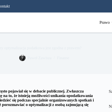
ontakt
Prawo
zy optymalizacja podatkowa jest zgodna z prawem?
​Paweł Zawisza
Finanse
ęsto pojawiał się w debacie publicznej. Zwłaszcza
S
 na to, że istnieją możliwości unikania opodatkowania
dzieć się podczas specjalnie organizowanych spotkań i
 porozmawiać o optymalizacji z osobą zajmującą się
N