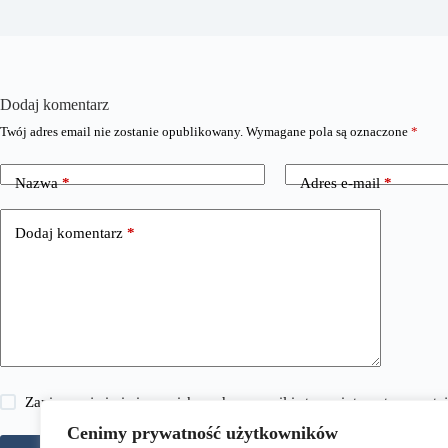
Dodaj komentarz
Twój adres email nie zostanie opublikowany.
Wymagane pola są oznaczone
*
Nazwa
*
Adres e-mail
*
Dodaj komentarz
*
Zapisz moje imię i nazwisko, adres e-mail i stronę internetową w 
Cenimy prywatność użytkowników