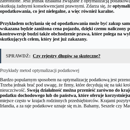
zabronione. Jeśli jednak działania związane z optymalizacją podatkową
skutkują żadnymi konsekwencjami prawnymi. Zdarza się, że
optymali
opodatkowania, co jest nielegalne, a więc również karalne.
Przykładem uchylania się od opodatkowania może być zakup samoc
wskazana będzie zaniżona cena pojazdu, dzięki czemu naliczony p
kontrowersje budzi także obchodzenie prawa, które polega na w
skutkujących celem, który jest już zakazany.
SPRAWDŹ:
Czy rejestry długów są skuteczne?
Przykłady metod optymalizacji podatkowej
Bardzo popularnym sposobem na optymalizację podatkową jest przenos
Trzeba jednak brać pod uwagę, że firmy, które decydują się na taki kro
nieuczciwość.
Swoją działalność można przenieść zarówno do krajó
podatku dochodowego lub do państwa, które oferuje korzystniejs
miejsce często w krajach rodzinnych przedsiębiorców. Krajami pozyty
Irlandia, a za raje podatkowe uznaje się m.in. Bahamy, Seszele czy Mau