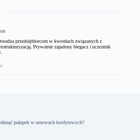
sza
Doradza przedsiębiorcom w kwestiach związanych z
estrukturyzacją. Prywatnie zapalony biegacz i uczestnik
​
51
uniknąć pułapek w umowach kredytowych?