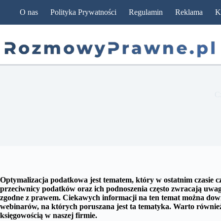
Przejdź
O nas
Polityka Prywatności
Regulamin
Reklama
K
do
treści
C
Optymalizacja podatkowa jest tematem, który w ostatnim czasie cz
przeciwnicy podatków oraz ich podnoszenia często zwracają uwagę
zgodne z prawem. Ciekawych informacji na ten temat można dowie
webinarów, na których poruszana jest ta tematyka. Warto również
księgowością w naszej firmie.