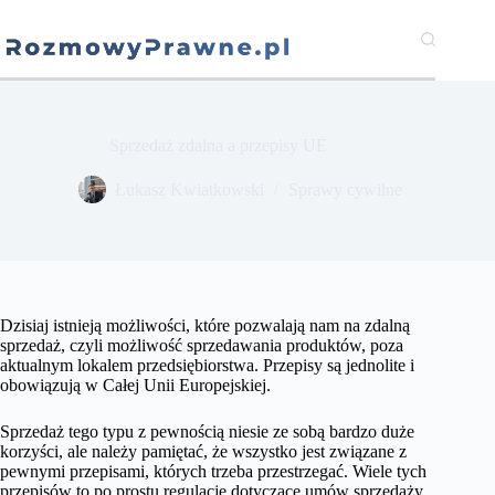
Przejdź
do
treści
Sprzedaż zdalna a przepisy UE
​Łukasz Kwiatkowski
Sprawy cywilne
Dzisiaj istnieją możliwości, które pozwalają nam na zdalną
sprzedaż, czyli możliwość sprzedawania produktów, poza
aktualnym lokalem przedsiębiorstwa. Przepisy są jednolite i
obowiązują w Całej Unii Europejskiej.
Sprzedaż tego typu z pewnością niesie ze sobą bardzo duże
korzyści, ale należy pamiętać, że wszystko jest związane z
pewnymi przepisami, których trzeba przestrzegać. Wiele tych
przepisów to po prostu regulacje dotyczące umów sprzedaży