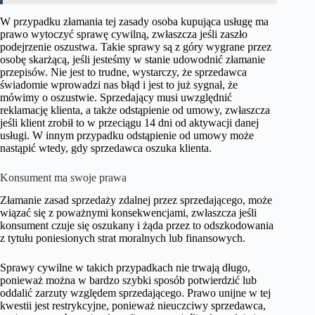
W przypadku złamania tej zasady osoba kupująca usługę ma
prawo wytoczyć sprawę cywilną, zwłaszcza jeśli zaszło
podejrzenie oszustwa. Takie sprawy są z góry wygrane przez
osobę skarżącą, jeśli jesteśmy w stanie udowodnić złamanie
przepisów. Nie jest to trudne, wystarczy, że sprzedawca
świadomie wprowadzi nas błąd i jest to już sygnał, że
mówimy o oszustwie. Sprzedający musi uwzględnić
reklamację klienta, a także odstąpienie od umowy, zwłaszcza
jeśli klient zrobił to w przeciągu 14 dni od aktywacji danej
usługi. W innym przypadku odstąpienie od umowy może
nastąpić wtedy, gdy sprzedawca oszuka klienta.
Konsument ma swoje prawa
Złamanie zasad sprzedaży zdalnej przez sprzedającego, może
wiązać się z poważnymi konsekwencjami, zwłaszcza jeśli
konsument czuje się oszukany i żąda przez to odszkodowania
z tytułu poniesionych strat moralnych lub finansowych.
Sprawy cywilne w takich przypadkach nie trwają długo,
ponieważ można w bardzo szybki sposób potwierdzić lub
oddalić zarzuty względem sprzedającego. Prawo unijne w tej
kwestii jest restrykcyjne, ponieważ nieuczciwy sprzedawca,