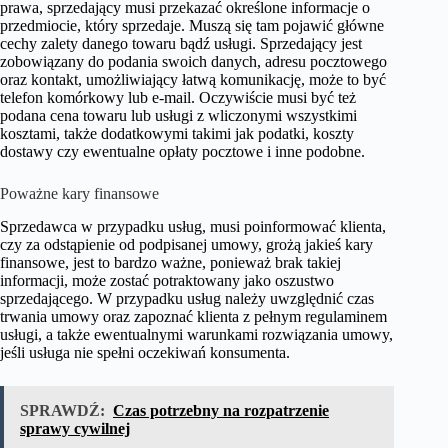
prawa, sprzedający musi przekazać określone informacje o
przedmiocie, który sprzedaje. Muszą się tam pojawić główne
cechy zalety danego towaru bądź usługi. Sprzedający jest
zobowiązany do podania swoich danych, adresu pocztowego
oraz kontakt, umożliwiający łatwą komunikację, może to być
telefon komórkowy lub e-mail. Oczywiście musi być też
podana cena towaru lub usługi z wliczonymi wszystkimi
kosztami, także dodatkowymi takimi jak podatki, koszty
dostawy czy ewentualne opłaty pocztowe i inne podobne.
Poważne kary finansowe
Sprzedawca w przypadku usług, musi poinformować klienta,
czy za odstąpienie od podpisanej umowy, grożą jakieś kary
finansowe, jest to bardzo ważne, ponieważ brak takiej
informacji, może zostać potraktowany jako oszustwo
sprzedającego. W przypadku usług należy uwzględnić czas
trwania umowy oraz zapoznać klienta z pełnym regulaminem
usługi, a także ewentualnymi warunkami rozwiązania umowy,
jeśli usługa nie spełni oczekiwań konsumenta.
SPRAWDŹ:
Czas potrzebny na rozpatrzenie
sprawy cywilnej