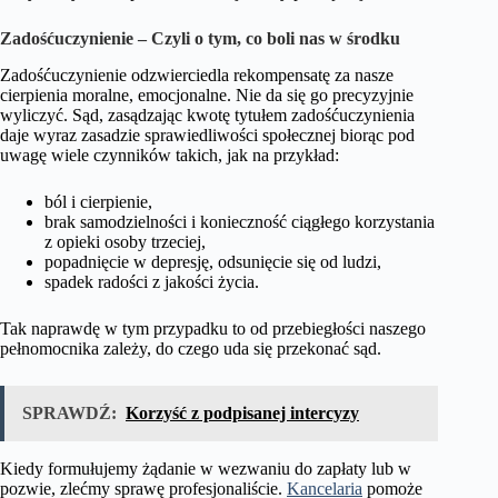
Zadośćuczynienie – Czyli o tym, co boli nas w środku
Zadośćuczynienie odzwierciedla rekompensatę za nasze
cierpienia moralne, emocjonalne. Nie da się go precyzyjnie
wyliczyć. Sąd, zasądzając kwotę tytułem zadośćuczynienia
daje wyraz zasadzie sprawiedliwości społecznej biorąc pod
uwagę wiele czynników takich, jak na przykład:
ból i cierpienie,
brak samodzielności i konieczność ciągłego korzystania
z opieki osoby trzeciej,
popadnięcie w depresję, odsunięcie się od ludzi,
spadek radości z jakości życia.
Tak naprawdę w tym przypadku to od przebiegłości naszego
pełnomocnika zależy, do czego uda się przekonać sąd.
SPRAWDŹ:
Korzyść z podpisanej intercyzy
Kiedy formułujemy żądanie w wezwaniu do zapłaty lub w
pozwie, zlećmy sprawę profesjonaliście.
Kancelaria
pomoże