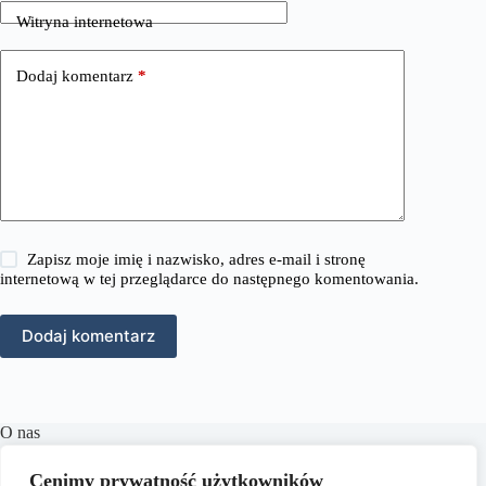
Witryna internetowa
Dodaj komentarz
*
Zapisz moje imię i nazwisko, adres e-mail i stronę
internetową w tej przeglądarce do następnego komentowania.
Dodaj komentarz
O nas
RozmowyPrawne.pl to portal internetowy oferujący
Cenimy prywatność użytkowników