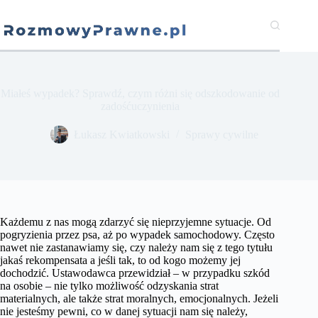
Przejdź
do
treści
Miałeś wypadek? Sprawdź, czym różni się odszkodowanie od
zadośćuczynienia
​Łukasz Kwiatkowski
Sprawy cywilne
Każdemu z nas mogą zdarzyć się nieprzyjemne sytuacje. Od
pogryzienia przez psa, aż po wypadek samochodowy. Często
nawet nie zastanawiamy się, czy należy nam się z tego tytułu
jakaś rekompensata a jeśli tak, to od kogo możemy jej
dochodzić. Ustawodawca przewidział – w przypadku szkód
na osobie – nie tylko możliwość odzyskania strat
materialnych, ale także strat moralnych, emocjonalnych. Jeżeli
nie jesteśmy pewni, co w danej sytuacji nam się należy,