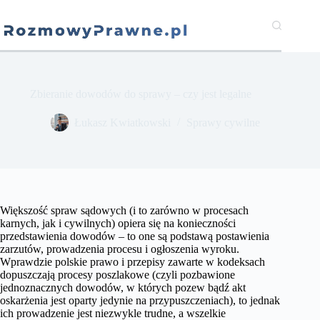
Przejdź
do
treści
Zbieranie dowodów do sprawy – czy jest legalne
​Łukasz Kwiatkowski
Sprawy cywilne
Większość spraw sądowych (i to zarówno w procesach
karnych, jak i cywilnych) opiera się na konieczności
przedstawienia dowodów – to one są podstawą postawienia
zarzutów, prowadzenia procesu i ogłoszenia wyroku.
Wprawdzie polskie prawo i przepisy zawarte w kodeksach
dopuszczają procesy poszlakowe (czyli pozbawione
jednoznacznych dowodów, w których pozew bądź akt
oskarżenia jest oparty jedynie na przypuszczeniach), to jednak
ich prowadzenie jest niezwykle trudne, a wszelkie