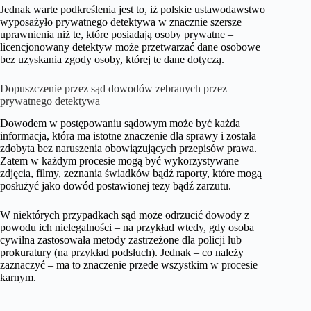
Jednak warte podkreślenia jest to, iż polskie ustawodawstwo
wyposażyło prywatnego detektywa w znacznie szersze
uprawnienia niż te, które posiadają osoby prywatne –
licencjonowany detektyw może przetwarzać dane osobowe
bez uzyskania zgody osoby, której te dane dotyczą.
Dopuszczenie przez sąd dowodów zebranych przez
prywatnego detektywa
Dowodem w postępowaniu sądowym może być każda
informacja, która ma istotne znaczenie dla sprawy i została
zdobyta bez naruszenia obowiązujących przepisów prawa.
Zatem w każdym procesie mogą być wykorzystywane
zdjęcia, filmy, zeznania świadków bądź raporty, które mogą
posłużyć jako dowód postawionej tezy bądź zarzutu.
W niektórych przypadkach sąd może odrzucić dowody z
powodu ich nielegalności – na przykład wtedy, gdy osoba
cywilna zastosowała metody zastrzeżone dla policji lub
prokuratury (na przykład podsłuch). Jednak – co należy
zaznaczyć – ma to znaczenie przede wszystkim w procesie
karnym.