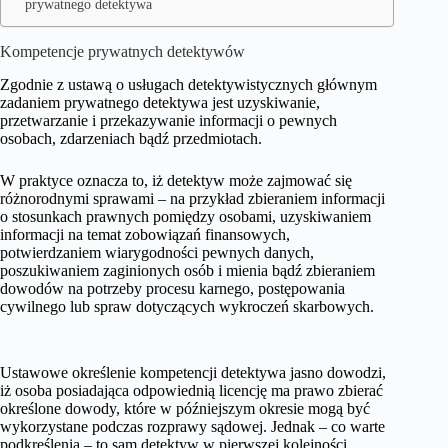
prywatnego detektywa
Kompetencje prywatnych detektywów
Zgodnie z ustawą o usługach detektywistycznych głównym
zadaniem prywatnego detektywa jest uzyskiwanie,
przetwarzanie i przekazywanie informacji o pewnych
osobach, zdarzeniach bądź przedmiotach.
W praktyce oznacza to, iż detektyw może zajmować się
różnorodnymi sprawami – na przykład zbieraniem informacji
o stosunkach prawnych pomiędzy osobami, uzyskiwaniem
informacji na temat zobowiązań finansowych,
potwierdzaniem wiarygodności pewnych danych,
poszukiwaniem zaginionych osób i mienia bądź zbieraniem
dowodów na potrzeby procesu karnego, postępowania
cywilnego lub spraw dotyczących wykroczeń skarbowych.
Ustawowe określenie kompetencji detektywa jasno dowodzi,
iż osoba posiadająca odpowiednią licencję ma prawo zbierać
określone dowody, które w późniejszym okresie mogą być
wykorzystane podczas rozprawy sądowej. Jednak – co warte
podkreślenia – to sam detektyw w pierwszej kolejności