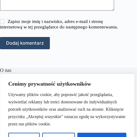
Zapisz moje imię i nazwisko, adres e-mail i stronę
internetową w tej przeglądarce do następnego komentowania.
Dodaj komentarz
O nas
RozmowyPrawne.pl to portal internetowy oferujący
Cenimy prywatność użytkowników
różnorodne treści z zakresu prawa karnego, cywilnego,
rodzinnego oraz wielu innych dziedzin prawnych.
Naszym
Używamy plików cookie, aby poprawić jakość przeglądania,
celem jest dostarczanie aktualnych informacji, praktycznych
porad oraz inspiracji, które wspierają czytelników w
wyświetlać reklamy lub treści dostosowane do indywidualnych
zrozumieniu skomplikowanych zagadnień prawnych i
potrzeb użytkowników oraz analizować ruch na stronie. Kliknięcie
podejmowaniu świadomych decyzji.
przycisku „Akceptuj wszystkie” oznacza zgodę na wykorzystywanie
przez nas plików cookie.