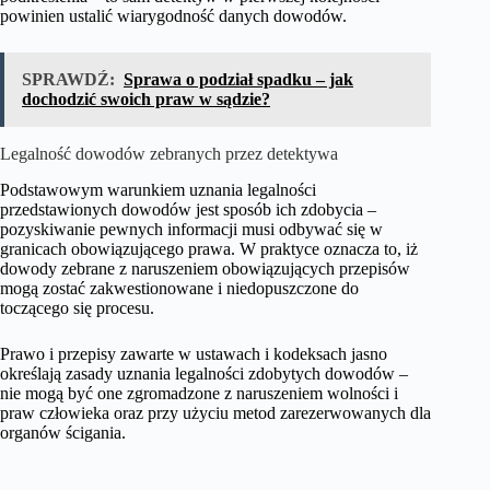
powinien ustalić wiarygodność danych dowodów.
SPRAWDŹ:
Sprawa o podział spadku – jak
dochodzić swoich praw w sądzie?
Legalność dowodów zebranych przez detektywa
Podstawowym warunkiem uznania legalności
przedstawionych dowodów jest sposób ich zdobycia –
pozyskiwanie pewnych informacji musi odbywać się w
granicach obowiązującego prawa. W praktyce oznacza to, iż
dowody zebrane z naruszeniem obowiązujących przepisów
mogą zostać zakwestionowane i niedopuszczone do
toczącego się procesu.
Prawo i przepisy zawarte w ustawach i kodeksach jasno
określają zasady uznania legalności zdobytych dowodów –
nie mogą być one zgromadzone z naruszeniem wolności i
praw człowieka oraz przy użyciu metod zarezerwowanych dla
organów ścigania.