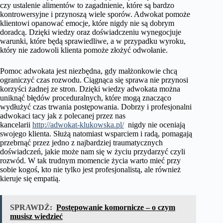
czy ustalenie alimentów to zagadnienie, które są bardzo
kontrowersyjne i przynoszą wiele sporów. Adwokat pomoże
klientowi opanować emocje, które nigdy nie są dobrym
doradcą. Dzięki wiedzy oraz doświadczeniu wynegocjuje
warunki, które będą sprawiedliwe, a w przypadku wyroku,
który nie zadowoli klienta pomoże złożyć odwołanie.
Pomoc adwokata jest niezbędna, gdy małżonkowie chcą
ograniczyć czas rozwodu. Ciągnąca się sprawa nie przynosi
korzyści żadnej ze stron. Dzięki wiedzy adwokata można
uniknąć błędów proceduralnych, które mogą znacząco
wydłużyć czas trwania postępowania. Dobrzy i profesjonalni
adwokaci tacy jak z polecanej przez nas
kancelarii
http://adwokat-klukowska.pl/
nigdy nie oceniają
swojego klienta. Służą natomiast wsparciem i radą, pomagają
przebrnąć przez jedno z najbardziej traumatycznych
doświadczeń, jakie może nam się w życiu przydarzyć czyli
rozwód. W tak trudnym momencie życia warto mieć przy
sobie kogoś, kto nie tylko jest profesjonalistą, ale również
kieruje się empatią.
SPRAWDŹ:
Postępowanie komornicze – o czym
musisz wiedzieć