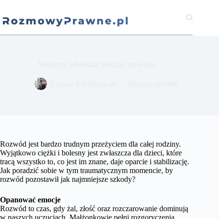
Przejdź
do
treści
Wsparcie adwokata podczas rozwodu
​Łukasz Kwiatkowski
Sprawy cywilne
Rozwód jest bardzo trudnym przeżyciem dla całej rodziny.
Wyjątkowo ciężki i bolesny jest zwłaszcza dla dzieci, które
tracą wszystko to, co jest im znane, daje oparcie i stabilizację.
Jak poradzić sobie w tym traumatycznym momencie, by
rozwód pozostawił jak najmniejsze szkody?
Opanować emocje
Rozwód to czas, gdy żal, złość oraz rozczarowanie dominują
w naszych uczuciach. Małżonkowie pełni rozgoryczenia