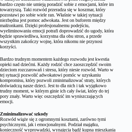
bardzo często nie umieją poradzić sobie z emocjami, które im
towarzyszą. Taki rozwód przeradza się w koszmar, który
pozostawi po sobie wiele ran. Właśnie w takiej sytuacji
niezbędna jest pomoc adwokata. Jest on buforem między
małżonkami. Dzięki profesjonalnemu podejściu,
wyeliminowaniu emocji potrafi doprowadzić do ugody, która
będzie sprawiedliwa, korzystna dla obu stron, a przede
wszystkim zakończy wojnę, która nikomu nie przynosi
korzyści.
Bardzo trudnym momentem każdego rozwodu jest kwestia
opieki nad dziećmi. Każdy rodzić chce zaoszczędzić swoim
dzieciom rozczarowań i stresu, który niesie rozwód. Warto w
tej sytuacji pozwolić adwokatowi pomóc w uzyskaniu
kompromisu, który pozwoli zminimalizować straty, których
doświadczą nasze dzieci. Jest to dla nich i tak wyjątkowo
trudny moment, w którym ginie ich cały świat, który do tej
pory znały. Warto więc oszczędzić im wyniszczających
emocji.
Zminimalizować szkody
Rozwód wiąże się z ogromnymi kosztami, zarówno tymi
psychicznymi, jak i emocjonalnymi. Podział majątku,
konieczność wyprowadzki, wynajęcia bądź kupna mieszkania