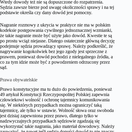
Wtedy dowody też nie są dopuszczone do rozpatrzenia.
Sędzia zawsze bierze pod uwagę okoliczności sprawy i na tej
podstawie określa czy dany dowód jest pomocny.
Nagranie rozmowy z ukrycia w praktyce nie ma w polskim
kodeksie postępowania cywilnego jednoznacznej wzmianki,
że takie nagranie może być użyte jako dowód. Kwestie te są
po prostu wciąż niejasne. Dlatego ostatecznie główną decyzję
podejmuje sędzia prowadzący sprawę. Należy podkreślić, że
nagrywanie kogokolwiek bez jego zgody jest sprzeczne z
prawem, ponieważ dowód pochodzi z nielegalnego źródła, a
co za tym idzie może być z powodzeniem odrzucony przez
sąd.
Prawa obywatelskie
Prawo konstytucyjne ma tu dużo do powiedzenia, ponieważ
49 artykuł Konstytucji Rzeczypospolitej Polskiej zapewnia
człowiekowi wolność i ochronę tajemnicy komunikowania
się. W niektórych przypadkach można ograniczyć taką
tajemnicę, ale tylko w ustawie. Wolność słowa oraz swoboda
jest dzisiaj zapewniona przez prawo, dlatego tylko w
nadzwyczajnych przypadkach sędziowie zgadzają się
wykorzystać takie nagrania, jako materiał dowodowy. Należy
zauważyć, że nawet jeśli sędzia dopuści dowód to nie znaczy,