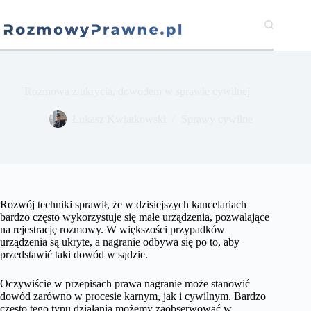
Przejdź
do
treści
Rozmowa z ukrycia, dowodem w sprawie cywilnej
​Łukasz Kwiatkowski
Sprawy cywilne
Rozwój techniki sprawił, że w dzisiejszych kancelariach
bardzo często wykorzystuje się małe urządzenia, pozwalające
na rejestrację rozmowy. W większości przypadków
urządzenia są ukryte, a nagranie odbywa się po to, aby
przedstawić taki dowód w sądzie.
Oczywiście w przepisach prawa nagranie może stanowić
dowód zarówno w procesie karnym, jak i cywilnym. Bardzo
często tego typu działania możemy zaobserwować w