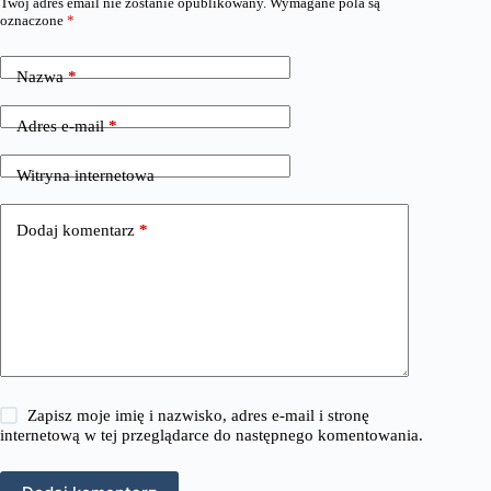
Twój adres email nie zostanie opublikowany.
Wymagane pola są
oznaczone
*
Nazwa
*
Adres e-mail
*
Witryna internetowa
Dodaj komentarz
*
Zapisz moje imię i nazwisko, adres e-mail i stronę
internetową w tej przeglądarce do następnego komentowania.