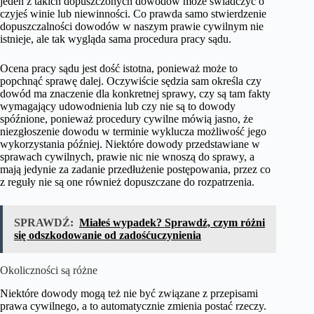
jeden z takich dopuszczonych dowodów może świadczyć o
czyjeś winie lub niewinności. Co prawda samo stwierdzenie
dopuszczalności dowodów w naszym prawie cywilnym nie
istnieje, ale tak wygląda sama procedura pracy sądu.
Ocena pracy sądu jest dość istotna, ponieważ może to
popchnąć sprawę dalej. Oczywiście sędzia sam określa czy
dowód ma znaczenie dla konkretnej sprawy, czy są tam fakty
wymagający udowodnienia lub czy nie są to dowody
spóźnione, ponieważ procedury cywilne mówią jasno, że
niezgłoszenie dowodu w terminie wyklucza możliwość jego
wykorzystania później. Niektóre dowody przedstawiane w
sprawach cywilnych, prawie nic nie wnoszą do sprawy, a
mają jedynie za zadanie przedłużenie postępowania, przez co
z reguły nie są one również dopuszczane do rozpatrzenia.
SPRAWDŹ:
Miałeś wypadek? Sprawdź, czym różni
się odszkodowanie od zadośćuczynienia
Okoliczności są różne
Niektóre dowody mogą też nie być związane z przepisami
prawa cywilnego, a to automatycznie zmienia postać rzeczy.