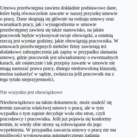
Umowa przedwstępna zawiera dokładnie podstawowe dane,
które będą równocześnie zawarte w naszej przyszłej umowie
o pracę. Dane skupiają się głównie na rodzaju umowy oraz
warunkach pracy, jak i wynagrodzenia w umowie
przedwstępnej zawiera się także stanowisko, na jakim
pracownik będzie wykonywał swoje obowiązki, a ostatnią
rzeczą jest wymiar godziny, jakie obowiązują pracownika. W
umowach przedwstępnych niektóre firmy zawierają też
dodatkowe zabezpieczenia jak zapisy w przypadku złamania
umowy, gdzie pracownik jest uświadomiony o ewentualnych
karach, ale ostatecznie i tak przepisy zawarte w umowie nie
mogą naruszać prawa pracy, dlatego niedozwoloną klauzulę,
można zaskarżyć w sądzie, zwłaszcza jeśli pracownik ma z
tego tytułu nieprzyjemności.
Nie wszystko jest obowiązkowe
Nieobowiązkowo na takim dokumencie, może znaleźć się
termin zawarcia właściwej umowy o pracę, ale w tym
wypadku o tym zapisie decyduje wola obu stron, czyli
pracodawcy i pracownika. Jeśli już pojawia się konkretny
termin, to wtedy obie strony są zobowiązane do jego
wypełnienia. W przypadku zawarcia umowy o pracę nie ma
możliwości wystosowania automatycznego żądania