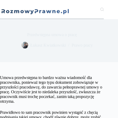
Przejdź
do
treści
Przedwstępna umowa o pracę
​Łukasz Kwiatkowski
Prawo pracy
Umowa przedwstępna to bardzo ważna wiadomość dla
pracownika, ponieważ tego typu dokument zobowiązuje w
przyszłości pracodawcę, do zawarcia pełnoprawnej umowy o
pracę. Oczywiście jest to niedaleka przyszłość, zwłaszcza że
pracownik musi trochę poczekać, zanim taką propozycję
otrzyma.
Prawidłowo to sam pracownik powinien wystąpić z chęcią
podpisania takiej umowy, chodź równie dobrze, może zrobić