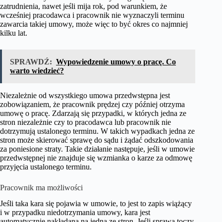
zatrudnienia, nawet jeśli mija rok, pod warunkiem, że
wcześniej pracodawca i pracownik nie wyznaczyli terminu
zawarcia takiej umowy, może więc to być okres co najmniej
kilku lat.
SPRAWDŹ:
Wypowiedzenie umowy o pracę. Co
warto wiedzieć?
Niezależnie od wszystkiego umowa przedwstępna jest
zobowiązaniem, że pracownik prędzej czy później otrzyma
umowę o pracę. Zdarzają się przypadki, w których jedna ze
stron niezależnie czy to pracodawca lub pracownik nie
dotrzymują ustalonego terminu. W takich wypadkach jedna ze
stron może skierować sprawę do sądu i żądać odszkodowania
za poniesione straty. Takie działanie następuje, jeśli w umowie
przedwstępnej nie znajduje się wzmianka o karze za odmowę
przyjęcia ustalonego terminu.
Pracownik ma możliwości
Jeśli taka kara się pojawia w umowie, to jest to zapis wiążący
i w przypadku niedotrzymania umowy, kara jest
automatycznie nakładana na jedną ze stron. Jeśli sprawa toczy