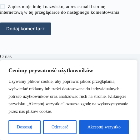
Zapisz moje imię i nazwisko, adres e-mail i stronę
internetową w tej przeglądarce do następnego komentowania.
Dodaj komentarz
O nas
RozmowyPrawne.pl to portal internetowy oferujący
Cenimy prywatność użytkowników
różnorodne treści z zakresu prawa karnego, cywilnego,
rodzinnego oraz wielu innych dziedzin prawnych.
Naszym
Używamy plików cookie, aby poprawić jakość przeglądania,
celem jest dostarczanie aktualnych informacji, praktycznych
porad oraz inspiracji, które wspierają czytelników w
wyświetlać reklamy lub treści dostosowane do indywidualnych
zrozumieniu skomplikowanych zagadnień prawnych i
potrzeb użytkowników oraz analizować ruch na stronie. Kliknięcie
podejmowaniu świadomych decyzji.
przycisku „Akceptuj wszystkie” oznacza zgodę na wykorzystywanie
przez nas plików cookie.
Dostosuj
Odrzucać
Akceptuj wszystko
Copyright © 2026 -
RozmowyPrawne.pl