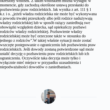
określony wniosek. Z takim wnioskiem można wystąpić w
momencie, gdy zachodzą określone ustawą przesłanki do
pozbawienia praw rodzicielskich. Jak wynika z art. 111 § 1
k.r. i o. „jeżeli władza rodzicielska nie może być wykonywana
z powodu trwałej przeszkody albo jeśli rodzice nadużywają
władzy rodzicielskiej lub w sposób rażący zaniedbują swe
obowiązki względem dziecka, sąd opiekuńczy pozbawi
rodziców władzy rodzicielskiej. Pozbawienie władzy
rodzicielskiej może być orzeczone także w stosunku do
jednego z rodziców”.W takiej właśnie sytuacji może zostać
wszczęte postępowanie o ograniczeniu lub pozbawieniu praw
rodzicielskich. Jeśli dowody zostaną potwierdzone sąd może
ustalić decyzję o pozbawieniu praw rodzicielskich lub ich
ograniczeniu. Oczywiście taka decyzja może tylko i
wyłącznie mieć miejsce w przypadku uzasadnienia i
niepodważalności dowodów o zaniedbaniach.