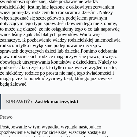
świadomości społecznej, stałe pozbawienie władzy
rodzicielskiej, jest mylnie łączone z całkowitym zerwaniem
więzi pomiędzy rodzicem lub rodzicami a dziećmi. Należy
więc zapoznać się szczegółowo z podejściem prawnym
dotyczącym tego typu spraw. Jeśli bowiem tego nie zrobimy,
to może się okazać, że nie osiągniemy tego o co tak naprawdę
wnosiliśmy z jakichś błahych powodów. Warto więc
zaznaczyć, iż pozbawienie władzy rodzicielskiej uniemożliwia
rodzicom tylko i wyłącznie podejmowanie decyzji w
sprawach dotyczących dzieci lub dziecka.Pomimo odebrania
praw rodzicielskich rodzice mają oczywiście prawo, a wręcz
obowiązek utrzymywania kontaktów z dzieckiem. Należy to
podkreślać tak często jak to tylko możliwe ze względu na to,
że niektórzy rodzice po prostu nie mają tego świadomości i
mogą przez to popełnić życiowy błąd, którego już zawsze
będą żałować.
SPRAWDŹ:
Zasiłek macierzyński
Prawo
Postępowanie w tym wypadku wygląda następująco
:pozbawienie władzy rodzicielskiej wszczęte zostaje na