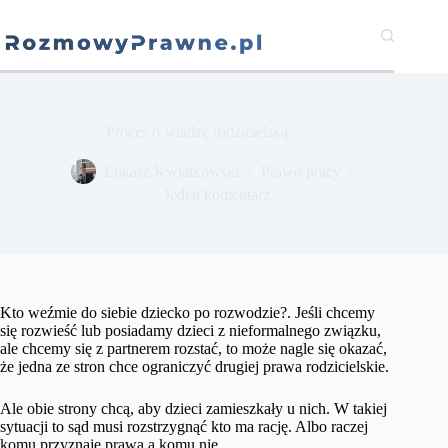
Przejdź
do
treści
Proces o władzę rodzicielską
​Łukasz Kwiatkowski
Prawo pracy
Jeden komentarz
Kto weźmie do siebie dziecko po rozwodzie?. Jeśli chcemy
się rozwieść lub posiadamy dzieci z nieformalnego związku,
ale chcemy się z partnerem rozstać, to może nagle się okazać,
że jedna ze stron chce ograniczyć drugiej prawa rodzicielskie.
Ale obie strony chcą, aby dzieci zamieszkały u nich. W takiej
sytuacji to sąd musi rozstrzygnąć kto ma rację. Albo raczej
komu przyznaje prawa a komu nie.