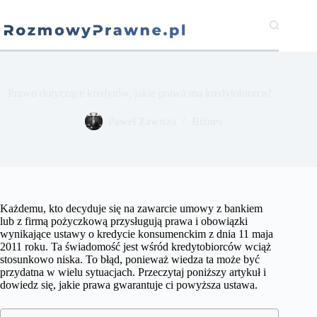
Przejdź
do
treści
Prawo dotyczące kredytów, jakie prawa ma kredytobiorca?
​Paweł Zawisza
Biznes
Każdemu, kto decyduje się na zawarcie umowy z bankiem
lub z firmą pożyczkową przysługują prawa i obowiązki
wynikające ustawy o kredycie konsumenckim z dnia 11 maja
2011 roku. Ta świadomość jest wśród kredytobiorców wciąż
stosunkowo niska. To błąd, ponieważ wiedza ta może być
przydatna w wielu sytuacjach. Przeczytaj poniższy artykuł i
dowiedz się, jakie prawa gwarantuje ci powyższa ustawa.