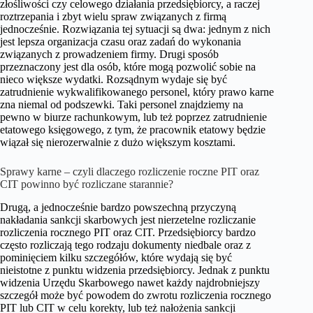
złośliwości czy celowego działania przedsiębiorcy, a raczej
roztrzepania i zbyt wielu spraw związanych z firmą
jednocześnie. Rozwiązania tej sytuacji są dwa: jednym z nich
jest lepsza organizacja czasu oraz zadań do wykonania
związanych z prowadzeniem firmy. Drugi sposób
przeznaczony jest dla osób, które mogą pozwolić sobie na
nieco większe wydatki. Rozsądnym wydaje się być
zatrudnienie wykwalifikowanego personel, który prawo karne
zna niemal od podszewki. Taki personel znajdziemy na
pewno w biurze rachunkowym, lub też poprzez zatrudnienie
etatowego księgowego, z tym, że pracownik etatowy będzie
wiązał się nierozerwalnie z dużo większym kosztami.
Sprawy karne – czyli dlaczego rozliczenie roczne PIT oraz
CIT powinno być rozliczane starannie?
Drugą, a jednocześnie bardzo powszechną przyczyną
nakładania sankcji skarbowych jest nierzetelne rozliczanie
rozliczenia rocznego PIT oraz CIT. Przedsiębiorcy bardzo
często rozliczają tego rodzaju dokumenty niedbale oraz z
pominięciem kilku szczegółów, które wydają się być
nieistotne z punktu widzenia przedsiębiorcy. Jednak z punktu
widzenia Urzędu Skarbowego nawet każdy najdrobniejszy
szczegół może być powodem do zwrotu rozliczenia rocznego
PIT lub CIT w celu korekty, lub też nałożenia sankcji