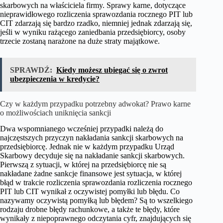
skarbowych na właściciela firmy. Sprawy karne, dotyczące
nieprawidłowego rozliczenia sprawozdania rocznego PIT lub
CIT zdarzają się bardzo rzadko, niemniej jednak zdarzają się,
jeśli w wyniku rażącego zaniedbania przedsiębiorcy, osoby
trzecie zostaną narażone na duże straty majątkowe.
SPRAWDŹ:
Kiedy możesz ubiegać się o zwrot
ubezpieczenia w kredycie?
Czy w każdym przypadku potrzebny adwokat? Prawo karne
o możliwościach uniknięcia sankcji
Dwa wspomnianego wcześniej przypadki należą do
najczęstszych przyczyn nakładania sankcji skarbowych na
przedsiębiorcę. Jednak nie w każdym przypadku Urząd
Skarbowy decyduje się na nakładanie sankcji skarbowych.
Pierwszą z sytuacji, w której na przedsiębiorcę nie są
nakładane żadne sankcje finansowe jest sytuacja, w której
błąd w trakcie rozliczenia sprawozdania rozliczenia rocznego
PIT lub CIT wynikał z oczywistej pomyłki lub błędu. Co
nazywamy oczywistą pomyłką lub błędem? Są to wszelkiego
rodzaju drobne błędy rachunkowe, a także te błędy, które
wynikały z niepoprawnego odczytania cyfr, znajdujących się