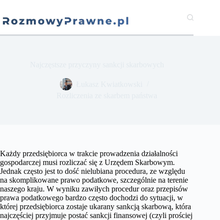
Przejdź
do
treści
Najczęstsze przyczyny sankcji skarbowych
​Łukasz Kwiatkowski
Rozliczenia ze skarbem państwa
Każdy przedsiębiorca w trakcie prowadzenia działalności
gospodarczej musi rozliczać się z Urzędem Skarbowym.
Jednak często jest to dość nielubiana procedura, ze względu
na skomplikowane prawo podatkowe, szczególnie na terenie
naszego kraju. W wyniku zawiłych procedur oraz przepisów
prawa podatkowego bardzo często dochodzi do sytuacji, w
której przedsiębiorca zostaje ukarany sankcją skarbową, która
najczęściej przyjmuje postać sankcji finansowej (czyli prościej