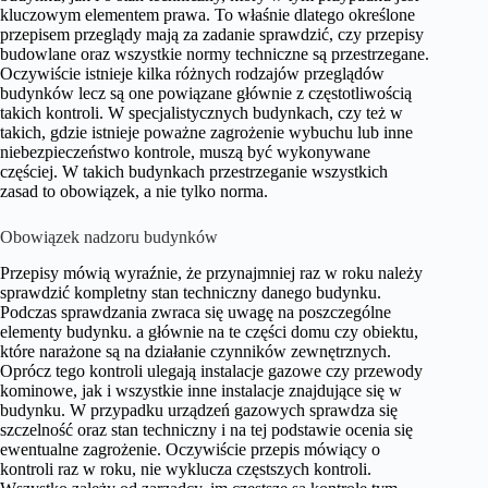
kluczowym elementem prawa. To właśnie dlatego określone
przepisem przeglądy mają za zadanie sprawdzić, czy przepisy
budowlane oraz wszystkie normy techniczne są przestrzegane.
Oczywiście istnieje kilka różnych rodzajów przeglądów
budynków lecz są one powiązane głównie z częstotliwością
takich kontroli. W specjalistycznych budynkach, czy też w
takich, gdzie istnieje poważne zagrożenie wybuchu lub inne
niebezpieczeństwo kontrole, muszą być wykonywane
częściej. W takich budynkach przestrzeganie wszystkich
zasad to obowiązek, a nie tylko norma.
Obowiązek nadzoru budynków
Przepisy mówią wyraźnie, że przynajmniej raz w roku należy
sprawdzić kompletny stan techniczny danego budynku.
Podczas sprawdzania zwraca się uwagę na poszczególne
elementy budynku. a głównie na te części domu czy obiektu,
które narażone są na działanie czynników zewnętrznych.
Oprócz tego kontroli ulegają instalacje gazowe czy przewody
kominowe, jak i wszystkie inne instalacje znajdujące się w
budynku. W przypadku urządzeń gazowych sprawdza się
szczelność oraz stan techniczny i na tej podstawie ocenia się
ewentualne zagrożenie. Oczywiście przepis mówiący o
kontroli raz w roku, nie wyklucza częstszych kontroli.