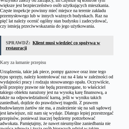
Wszystko zależy od zarządcy, im częstsze są kontrole tym
większe jest bezpieczeństwo osób użytkujących mieszkania.
Częste inspekcje powinny mieć miejsce na terenie zakładu
przemysłowego lub w innych ważnych budynkach. Raz na
pięć lat należy ocenić ogólny stan budynku i zadecydować,
czy istnieją przeciwwskazania do jego użytkowania.
SPRAWDŹ:
Klient musi wiedzieć co spożywa w
restauracji
Kary za łamanie przepisu
Urządzenia, takie jak piece, pompy gazowe oraz inne tego
typu sprzęty, należy kontrolować raz na 4 lata w zależności od
wydajności pracy i rodzaju stosowanego opału. Oczywiście,
jeśli przepisy prawne nie będą przestrzegane, to właściciel
takiego obiektu narażony jest na wysoką karę finansową, a
także na odpowiedzialność karną, jeśli w wyniku takich
zaniedbań, dojdzie do prawdziwej tragedii. Z prawem
budowlanym żartów nie ma, a znalezienie się na sali sądowej
jest łatwiejsze, niż nam się wydaje. Dlatego lepiej przestrzegać
przepisów, ponieważ inaczej będziemy potrzebować
adwokata. Pamiętajmy, że nawet nieumyślne zaniedbania nie
zwrócą zdrowia i życia osób biorących udział w takim