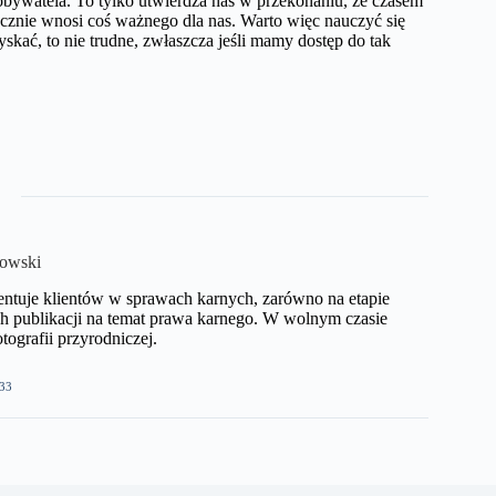
obywatela. To tylko utwierdza nas w przekonaniu, że czasem
ycznie wnosi coś ważnego dla nas. Warto więc nauczyć się
kać, to nie trudne, zwłaszcza jeśli mamy dostęp do tak
kowski
ntuje klientów w sprawach karnych, zarówno na etapie
h publikacji na temat prawa karnego. W wolnym czasie
ografii przyrodniczej.​
33