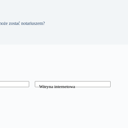
oże zostać notariuszem?
Witryna internetowa