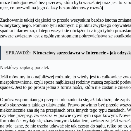
może funkcjonować bez przerwy, która była wcześniej oraz jest to zab
ręce, co pozwoli na jego dalszy bezproblemowy rozwój.
Zachowanie takiej ciągłości to przede wszystkim bardzo istotna zmia
windykacyjnego. Pomimo tylu istotnych z punktu zwykłego obywatela
spadku i darowizn, dlatego wszystkie obciążenia z tego tytułu pozost
zawsze związany jest z ogólnym stopniem pokrewieństwa ze spadkod
SPRAWDŹ:
Nieuczciwy sprzedawca w Internecie - jak odzys
Niektórzy zapłacą podatek
Jeśli mówimy tu o najbliższej rodzinie, to wtedy jest to całkowicie zw
niespokrewnione, czyli spoza najbliższej rodziny muszą zapłacić poda
spadek. Jest to po prostu jedna z formalności, która nie zostanie zniesio
Oprócz wspomnianego przepisu nie zmienia się, aż tak dużo, ale zapi
osób skorzysta z takiego ułatwienia. Prawo powinno być przede wszyst
niekoniecznie zna się na przepisach oraz innych tego typu zasadach. 
czytelne przepisy, zwłaszcza w prawie cywilnym i spadkowym. Nowe 
formalności wydaje się zbawiennym działaniem, zwłaszcza jeśli wcześn
na tyle jasne, że nie trzeba udawać się tak często do sądu, tylko po t