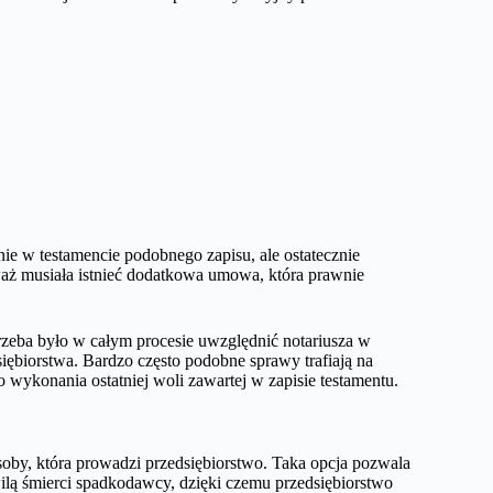
e w testamencie podobnego zapisu, ale ostatecznie
waż musiała istnieć dodatkowa umowa, która prawnie
rzeba było w całym procesie uwzględnić notariusza w
siębiorstwa. Bardzo często podobne sprawy trafiają na
 wykonania ostatniej woli zawartej w zapisie testamentu.
oby, która prowadzi przedsiębiorstwo. Taka opcja pozwala
lą śmierci spadkodawcy, dzięki czemu przedsiębiorstwo