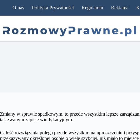
Przejdź
O nas
Polityka Prywatności
Regulamin
Reklama
K
do
treści
Zmiany w sprawie spadkowym, to przede wszystkim lepsze zarządzani
tak zwanym zapisie windykacyjnym.
Całość rozwiązania polega przede wszystkim na uproszczeniu i przyspi
przekazywany określonej osobie o wiele szybciej, niż miało to miejsc