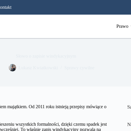
ontakt
Prawo
Słowo o zapisie windykacyjnym
​Łukasz Kwiatkowski
Sprawy cywilne
em majątkiem. Od 2011 roku istnieją przepisy mówiące o
S
eszeniu wszystkich formalności, dzięki czemu spadek jest
N
e wcześniej. To właśnie zapis windykacyjny pozwala na