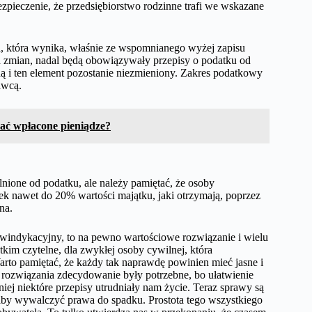
ezpieczenie, że przedsiębiorstwo rodzinne trafi we wskazane
na, która wynika, właśnie ze wspomnianego wyżej zapisu
 zmian, nadal będą obowiązywały przepisy o podatku od
aną i ten element pozostanie niezmieniony. Zakres podatkowy
awcą.
kać wpłacone pieniądze?
olnione od podatku, ale należy pamiętać, że osoby
tek nawet do 20% wartości majątku, jaki otrzymają, poprzez
na.
s windykacyjny, to na pewno wartościowe rozwiązanie i wielu
kim czytelne, dla zwykłej osoby cywilnej, która
Warto pamiętać, że każdy tak naprawdę powinien mieć jasne i
rozwiązania zdecydowanie były potrzebne, bo ułatwienie
iej niektóre przepisy utrudniały nam życie. Teraz sprawy są
o, aby wywalczyć prawa do spadku. Prostota tego wszystkiego