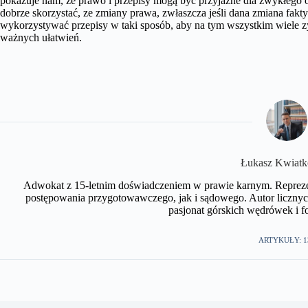
pokazuje nam, że prawo i przepisy mogą być przyjazne dla zwykłego 
dobrze skorzystać, ze zmiany prawa, zwłaszcza jeśli dana zmiana fakt
wykorzystywać przepisy w taki sposób, aby na tym wszystkim wiele zys
ważnych ułatwień.
​Łukasz Kwiat
Adwokat z 15-letnim doświadczeniem w prawie karnym. Repreze
postępowania przygotowawczego, jak i sądowego. Autor licznyc
pasjonat górskich wędrówek i fot
ARTYKUŁY: 1