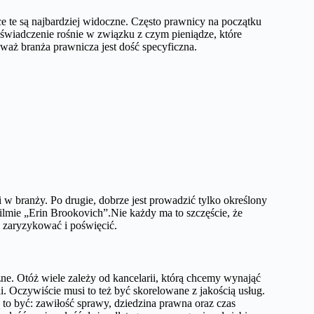
e te są najbardziej widoczne. Często prawnicy na początku
doświadczenie rośnie w związku z czym pieniądze, które
eważ branża prawnicza jest dość specyficzna.
ci w branży. Po drugie, dobrze jest prowadzić tylko określony
filmie „Erin Brookovich”.Nie każdy ma to szczęście, że
o zaryzykować i poświęcić.
ne. Otóż wiele zależy od kancelarii, którą chcemy wynająć
. Oczywiście musi to też być skorelowane z jakością usług.
to być: zawiłość sprawy, dziedzina prawna oraz czas