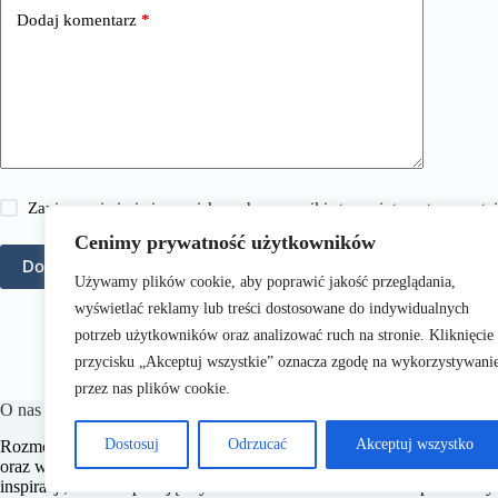
Dodaj komentarz
*
Zapisz moje imię i nazwisko, adres e-mail i stronę internetową w 
Cenimy prywatność użytkowników
Dodaj komentarz
Używamy plików cookie, aby poprawić jakość przeglądania,
wyświetlać reklamy lub treści dostosowane do indywidualnych
potrzeb użytkowników oraz analizować ruch na stronie. Kliknięcie
przycisku „Akceptuj wszystkie” oznacza zgodę na wykorzystywani
przez nas plików cookie.
O nas
Dostosuj
Odrzucać
Akceptuj wszystko
RozmowyPrawne.pl to portal internetowy oferujący różnorodne treści 
oraz wielu innych dziedzin prawnych.
Naszym celem jest dostarczanie
inspiracji, które wspierają czytelników w zrozumieniu skomplikowa