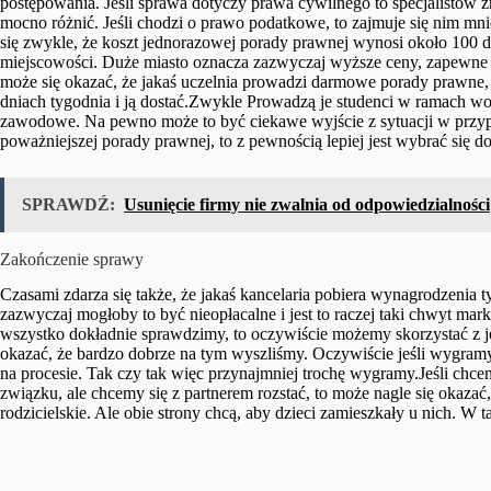
postępowania. Jeśli sprawa dotyczy prawa cywilnego to specjalistów z
mocno różnić. Jeśli chodzi o prawo podatkowe, to zajmuje się nim m
się zwykle, że koszt jednorazowej porady prawnej wynosi około 100 do
miejscowości. Duże miasto oznacza zazwyczaj wyższe ceny, zapewne t
może się okazać, że jakaś uczelnia prowadzi darmowe porady prawne,
dniach tygodnia i ją dostać.Zwykle Prowadzą je studenci w ramach wo
zawodowe. Na pewno może to być ciekawe wyjście z sytuacji w przyp
poważniejszej porady prawnej, to z pewnością lepiej jest wybrać się 
SPRAWDŹ:
Usunięcie firmy nie zwalnia od odpowiedzialności
Zakończenie sprawy
Czasami zdarza się także, że jakaś kancelaria pobiera wynagrodzenia
zazwyczaj mogłoby to być nieopłacalne i jest to raczej taki chwyt mark
wszystko dokładnie sprawdzimy, to oczywiście możemy skorzystać z jej
okazać, że bardzo dobrze na tym wyszliśmy. Oczywiście jeśli wygramy
na procesie. Tak czy tak więc przynajmniej trochę wygramy.Jeśli chce
związku, ale chcemy się z partnerem rozstać, to może nagle się okazać,
rodzicielskie. Ale obie strony chcą, aby dzieci zamieszkały u nich. W ta