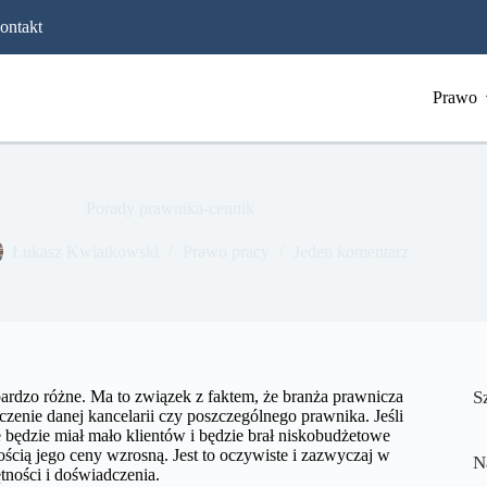
ontakt
Prawo
Porady prawnika-cennik
​Łukasz Kwiatkowski
Prawo pracy
Jeden komentarz
rdzo różne. Ma to związek z faktem, że branża prawnicza
S
czenie danej kancelarii czy poszczególnego prawnika. Jeśli
e będzie miał mało klientów i będzie brał niskobudżetowe
ością jego ceny wzrosną. Jest to oczywiste i zazwyczaj w
N
ętności i doświadczenia.