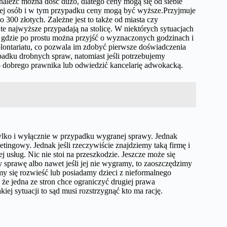
naleźć można dość dużo, dlatego ceny mogą się od siebie
niej osób i w tym przypadku ceny mogą być wyższe.Przyjmuje
 300 złotych. Zależne jest to także od miasta czy
e najwyższe przypadają na stolicę. W niektórych sytuacjach
 gdzie po prostu można przyjść o wyznaczonych godzinach i
lontariatu, co pozwala im zdobyć pierwsze doświadczenia
adku drobnych spraw, natomiast jeśli potrzebujemy
do dobrego prawnika lub odwiedzić kancelarię adwokacką.
 tylko i wyłącznie w przypadku wygranej sprawy. Jednak
etingowy. Jednak jeśli rzeczywiście znajdziemy taką firmę i
 usług. Nic nie stoi na przeszkodzie. Jeszcze może się
 sprawę albo nawet jeśli jej nie wygramy, to zaoszczędzimy
my się rozwieść lub posiadamy dzieci z nieformalnego
 że jedna ze stron chce ograniczyć drugiej prawa
kiej sytuacji to sąd musi rozstrzygnąć kto ma rację.