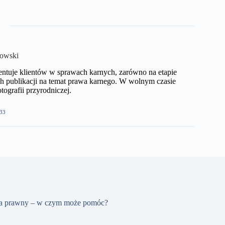
kowski
ntuje klientów w sprawach karnych, zarówno na etapie
h publikacji na temat prawa karnego. W wolnym czasie
ografii przyrodniczej.​
33
a prawny – w czym może pomóc?