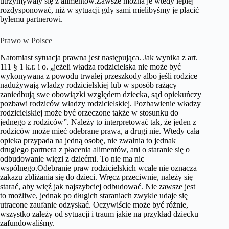
utrzymywały się z alimentów.Zawsze można je wtedy lepiej
rozdysponować, niż w sytuacji gdy sami mielibyśmy je płacić
byłemu partnerowi.
Prawo w Polsce
Natomiast sytuacja prawna jest następująca. Jak wynika z art.
111 § 1 k.r. i o. „jeżeli władza rodzicielska nie może być
wykonywana z powodu trwałej przeszkody albo jeśli rodzice
nadużywają władzy rodzicielskiej lub w sposób rażący
zaniedbują swe obowiązki względem dziecka, sąd opiekuńczy
pozbawi rodziców władzy rodzicielskiej. Pozbawienie władzy
rodzicielskiej może być orzeczone także w stosunku do
jednego z rodziców”. Należy to interpretować tak, że jeden z
rodziców może mieć odebrane prawa, a drugi nie. Wtedy cała
opieka przypada na jedną osobę, nie zwalnia to jednak
drugiego partnera z płacenia alimentów, ani o staranie się o
odbudowanie więzi z dziećmi. To nie ma nic
wspólnego.Odebranie praw rodzicielskich wcale nie oznacza
zakazu zbliżania się do dzieci. Wręcz przeciwnie, należy się
starać, aby więź jak najszybciej odbudować. Nie zawsze jest
to możliwe, jednak po długich staraniach zwykle udaje się
utracone zaufanie odzyskać. Oczywiście może być różnie,
wszystko zależy od sytuacji i traum jakie na przykład dziecku
zafundowaliśmy.