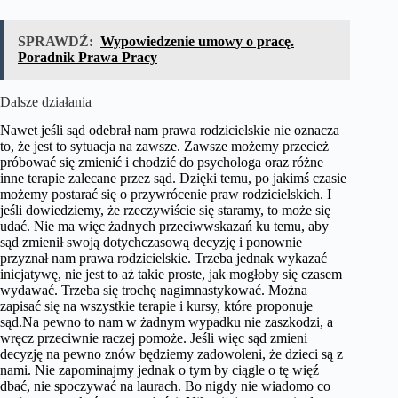
SPRAWDŹ:
Wypowiedzenie umowy o pracę.
Poradnik Prawa Pracy
Dalsze działania
Nawet jeśli sąd odebrał nam prawa rodzicielskie nie oznacza
to, że jest to sytuacja na zawsze. Zawsze możemy przecież
próbować się zmienić i chodzić do psychologa oraz różne
inne terapie zalecane przez sąd. Dzięki temu, po jakimś czasie
możemy postarać się o przywrócenie praw rodzicielskich. I
jeśli dowiedziemy, że rzeczywiście się staramy, to może się
udać. Nie ma więc żadnych przeciwwskazań ku temu, aby
sąd zmienił swoją dotychczasową decyzję i ponownie
przyznał nam prawa rodzicielskie. Trzeba jednak wykazać
inicjatywę, nie jest to aż takie proste, jak mogłoby się czasem
wydawać. Trzeba się trochę nagimnastykować. Można
zapisać się na wszystkie terapie i kursy, które proponuje
sąd.Na pewno to nam w żadnym wypadku nie zaszkodzi, a
wręcz przeciwnie raczej pomoże. Jeśli więc sąd zmieni
decyzję na pewno znów będziemy zadowoleni, że dzieci są z
nami. Nie zapominajmy jednak o tym by ciągle o tę więź
dbać, nie spoczywać na laurach. Bo nigdy nie wiadomo co