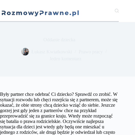
Przejdź
do
treści
Oddanie dziecka
​Łukasz Kwiatkowski
Prawo pracy
Jeden komentarz
Były partner chce odebrać Ci dziecko? Sprawdź co zrobić. W
sytuacji rozwodu lub chęci rozejścia się z partnerem, może się
okazać, że obie strony chcą dziecko wziąć do siebie. Jeszcze
gorzej jest gdy jeden z partnerów chce na przykład
przeprowadzić się za granice kraju. Wtedy może rozpocząć
się batalia o prawa rodzicielskie. Oczywiście najlepsza
sytuacja dla dzieci jest wtedy gdy będą one mieszkać u
jednego z rodziców, ale drugi będzie je odwiedzał lub często