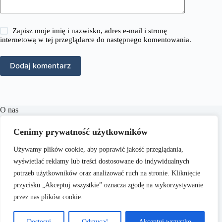
Zapisz moje imię i nazwisko, adres e-mail i stronę
internetową w tej przeglądarce do następnego komentowania.
Dodaj komentarz
O nas
RozmowyPrawne.pl to portal internetowy oferujący
Cenimy prywatność użytkowników
różnorodne treści z zakresu prawa karnego, cywilnego,
rodzinnego oraz wielu innych dziedzin prawnych.
Naszym
Używamy plików cookie, aby poprawić jakość przeglądania,
celem jest dostarczanie aktualnych informacji, praktycznych
porad oraz inspiracji, które wspierają czytelników w
wyświetlać reklamy lub treści dostosowane do indywidualnych
zrozumieniu skomplikowanych zagadnień prawnych i
potrzeb użytkowników oraz analizować ruch na stronie. Kliknięcie
podejmowaniu świadomych decyzji.
przycisku „Akceptuj wszystkie” oznacza zgodę na wykorzystywanie
przez nas plików cookie.
Dostosuj
Odrzucać
Akceptuj wszystko