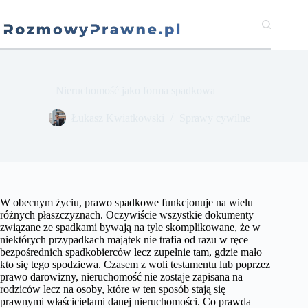
Przejdź
do
treści
Nieruchomość jako forma spadkowa
​Łukasz Kwiatkowski
Sprawy cywilne
W obecnym życiu, prawo spadkowe funkcjonuje na wielu
różnych płaszczyznach. Oczywiście wszystkie dokumenty
związane ze spadkami bywają na tyle skomplikowane, że w
niektórych przypadkach majątek nie trafia od razu w ręce
bezpośrednich spadkobierców lecz zupełnie tam, gdzie mało
kto się tego spodziewa. Czasem z woli testamentu lub poprzez
prawo darowizny, nieruchomość nie zostaje zapisana na
rodziców lecz na osoby, które w ten sposób stają się
prawnymi właścicielami danej nieruchomości. Co prawda