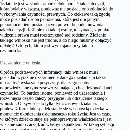
18 lat nie jest w stanie samodzielnie podjąć takiej decyzji,
która byłaby wiążąca, ponieważ nie posiada ono zdolności do
wykonywania czynności prawnych. Co ciekawe taką zgodę
może posiadać osoba pełnoletnia, która jest oficjalnym
pełnomocnikiem posiadającym prawo do podejmowania
takich decyzji. Jeśli nie ma takiej osoby, to sytuację z punktu
widzenia prawa musi rozstrzygnąć sąd rodzinny. Złożenie
takiego wniosku nie jest trudne, a do niego musimy dołączyć
opłatę 40 złotych, która jest wymagana przy takich
czynnościach.
Uzasadnienie wniosku
Oprócz podstawowych informacji, taki wniosek musi
posiadać wyraźnie uzasadnienie danego działania, a także
muszą być wskazane przyczyny, dlaczego osoby
odpowiedzialne tymczasowo za majątek, chcą dokonać danej
czynności. To bardzo istotne, ponieważ od uzasadnienia i
rozwinięcia często zależy przyjęcie lub odrzucenie takiego
wniosku. Oczywiście to tylko tymczasowe działania,
ponieważ formalnie spadek stanie się własnością dziecka w
momencie ukończenia osiemnastego roku życia. Jest to czas,
w którym dziecko staje się pełnoprawnym właścicielem i jest
w stanie samo zarządzać własnym spadkiem. W takiej sytuacji
osoba uzyskująca spadek może zrobić z nim, co tylko zechce.