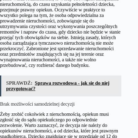
nieruchomością, do czasu uzyskania pełnoletności dziecka,
przejmuje prawny opiekun. Oczywiście w praktyce to
wszystko polega na tym, że osoba odpowiedzialna za
prowadzenie nieruchomości, zobowiązuje się do
utrzymywania czystości oraz wykonywania poszczególnych
remontów i napraw do czasu, gdy dziecko nie będzie w stanie
przejąć tych obowiązków na siebie. Istnieją zasady, których
osoba zarządzająca tymczasowo nieruchomością nie może
przekroczyć. Zabronione jest sprzedawanie nieruchomości
oraz przedmiotów znajdujących się na jej terenie oraz
wynajmowania nieruchomości, a także nie wolno
przebudować, czy rozbierać danego budynku.
SPRAWDŹ:
Sprawa rozwodowa - jak się do niej
przygotować?
Brak możliwości samodzielnej decyzji
Żeby zrobić cokolwiek z nieruchomością, opiekun musi
zgłosić się do sądu opiekuńczego po odpowiednie
zezwolenie. Warto zaznaczyć, że decyzja nie należy do
opiekunów nieruchomości, a od dziecka, które jest prawnym
spadkobiercą. Dziecko znajdujące się w przedziale od 12 do