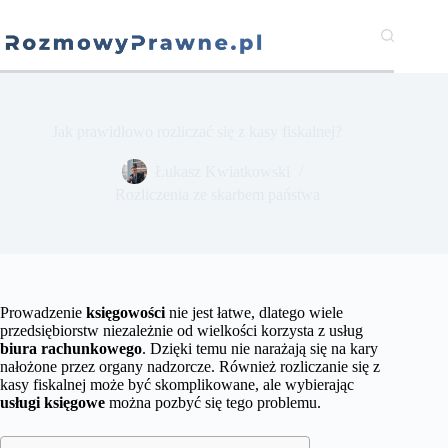
Przejdź
do
treści
Jak prawidłowo rozliczać się z kasy fiskalnej?
​Łukasz Kwiatkowski
Rozliczenia ze skarbem państwa
Prowadzenie
księgowości
nie jest łatwe, dlatego wiele
przedsiębiorstw niezależnie od wielkości korzysta z usług
biura rachunkowego
. Dzięki temu nie narażają się na kary
nałożone przez organy nadzorcze. Również rozliczanie się z
kasy fiskalnej może być skomplikowane, ale wybierając
usługi księgowe
można pozbyć się tego problemu.