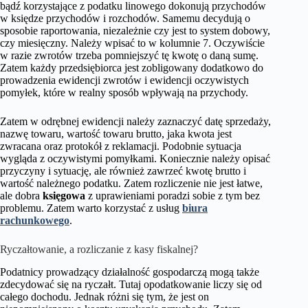
bądź korzystające z podatku linowego dokonują przychodów
w księdze przychodów i rozchodów. Samemu decydują o
sposobie raportowania, niezależnie czy jest to system dobowy,
czy miesięczny. Należy wpisać to w kolumnie 7. Oczywiście
w razie zwrotów trzeba pomniejszyć tę kwotę o daną sumę.
Zatem każdy przedsiębiorca jest zobligowany dodatkowo do
prowadzenia ewidencji zwrotów i ewidencji oczywistych
pomyłek, które w realny sposób wpływają na przychody.
Zatem w odrębnej ewidencji należy zaznaczyć datę sprzedaży,
nazwę towaru, wartość towaru brutto, jaka kwota jest
zwracana oraz protokół z reklamacji. Podobnie sytuacja
wygląda z oczywistymi pomyłkami. Koniecznie należy opisać
przyczyny i sytuację, ale również zawrzeć kwotę brutto i
wartość należnego podatku. Zatem rozliczenie nie jest łatwe,
ale dobra
księgowa
z uprawieniami poradzi sobie z tym bez
problemu. Zatem warto korzystać z usług
biura
rachunkowego
.
Ryczałtowanie, a rozliczanie z kasy fiskalnej?
Podatnicy prowadzący działalność gospodarczą mogą także
zdecydować się na ryczałt. Tutaj opodatkowanie liczy się od
całego dochodu. Jednak różni się tym, że jest on