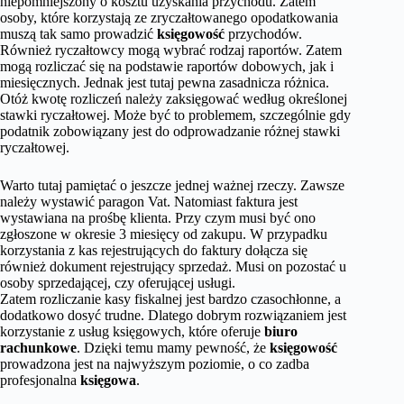
niepomniejszony o kosztu uzyskania przychodu. Zatem
osoby, które korzystają ze zryczałtowanego opodatkowania
muszą tak samo prowadzić
księgowość
przychodów.
Również ryczałtowcy mogą wybrać rodzaj raportów. Zatem
mogą rozliczać się na podstawie raportów dobowych, jak i
miesięcznych. Jednak jest tutaj pewna zasadnicza różnica.
Otóż kwotę rozliczeń należy zaksięgować według określonej
stawki ryczałtowej. Może być to problemem, szczególnie gdy
podatnik zobowiązany jest do odprowadzanie różnej stawki
ryczałtowej.
Warto tutaj pamiętać o jeszcze jednej ważnej rzeczy. Zawsze
należy wystawić paragon Vat. Natomiast faktura jest
wystawiana na prośbę klienta. Przy czym musi być ono
zgłoszone w okresie 3 miesięcy od zakupu. W przypadku
korzystania z kas rejestrujących do faktury dołącza się
również dokument rejestrujący sprzedaż. Musi on pozostać u
osoby sprzedającej, czy oferującej usługi.
Zatem rozliczanie kasy fiskalnej jest bardzo czasochłonne, a
dodatkowo dosyć trudne. Dlatego dobrym rozwiązaniem jest
korzystanie z usług księgowych, które oferuje
biuro
rachunkowe
. Dzięki temu mamy pewność, że
księgowość
prowadzona jest na najwyższym poziomie, o co zadba
profesjonalna
księgowa
.