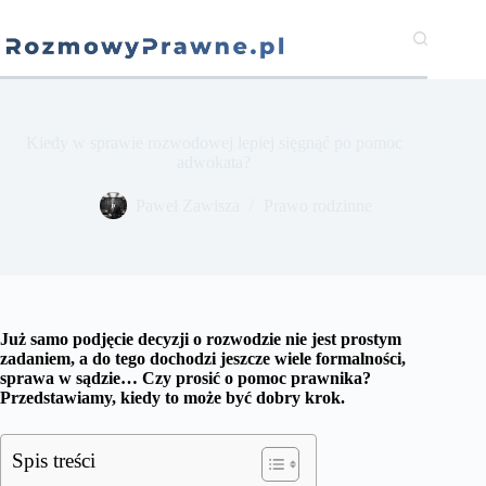
Przejdź
do
treści
Kiedy w sprawie rozwodowej lepiej sięgnąć po pomoc
adwokata?
​Paweł Zawisza
Prawo rodzinne
Już samo podjęcie decyzji o rozwodzie nie jest prostym
zadaniem, a do tego dochodzi jeszcze wiele formalności,
sprawa w sądzie… Czy prosić o pomoc prawnika?
Przedstawiamy, kiedy to może być dobry krok.
Spis treści