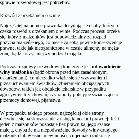
sprawie rozwodowej jest potrzebny.
Rozwód z orzekaniem o winie
Najczęściej na pomoc prawnika decydują się osoby, których
czeka rozwód z orzekaniem o winie. Podczas procesu orzeka
się, który z małżonków jest odpowiedzialny za rozpad
pożycia małżeńskiego, co niesie za sobą pewne konsekwencje
prawne, takie jak nieograniczone w czasie alimenty na męża/
żonę, bądź korzystniejszy podział majątku.
Podczas rozprawy rozwodowej konieczne jest
udowodnienie
winy małżonka
(bądź obrona przed nieuzasadnionymi
oskarżeniami), co nierzadko wiąże się ze wzywaniem i
przesłuchiwaniem świadków, zbieraniem obciążających
dowodów, takich jak obdukcje lekarskie w przypadku
agresywnych zachowań, czy raporty policyjne świadczące o
przemocy domowej, pijaństwu.
W przypadku takiego procesu najczęściej obie strony
decydują się na skorzystanie z usług kancelarii prawnej. Jeśli
jeden z małżonków pozostaje bez prawnika, jego szanse
maleją, chyba że ma niepodważalne dowody winy drugiego
małżonka lub własnej niewinności, co jednak rzadko się