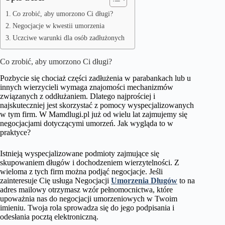
Co zrobić, aby umorzono Ci długi?
Negocjacje w kwestii umorzenia
Uczciwe warunki dla osób zadłużonych
Co zrobić, aby umorzono Ci długi?
Pozbycie się chociaż części zadłużenia w parabankach lub u
innych wierzycieli wymaga znajomości mechanizmów
związanych z oddłużaniem. Dlatego najprościej i
najskuteczniej jest skorzystać z pomocy wyspecjalizowanych
w tym firm. W Mamdlugi.pl już od wielu lat zajmujemy się
negocjacjami dotyczącymi umorzeń. Jak wygląda to w
praktyce?
Istnieją wyspecjalizowane podmioty zajmujące się
skupowaniem długów i dochodzeniem wierzytelności. Z
wieloma z tych firm można podjąć negocjacje. Jeśli
zainteresuje Cię usługa Negocjacji
Umorzenia Długów
to na
adres mailowy otrzymasz wzór pełnomocnictwa, które
upoważnia nas do negocjacji umorzeniowych w Twoim
imieniu. Twoja rola sprowadza się do jego podpisania i
odesłania pocztą elektroniczną.