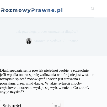
Przejdź
do
treści
Jak przebiega proces umorzenia długów?
​Monika Jabłońska
Finanse
Długi spędzają sen z powiek niejednej osobie. Szczególnie
jeśli wpadła ona w spiralę zadłużenia w której nie jest w stanie
rozsądnie spłacać zobowiązań i wciąż jest straszona i
ponaglana przez windykację. W takiej sytuacji choćby
częściowe umorzenie wydaje się wybawieniem. Co zrobić,
aby je uzyskać?
Spis treści