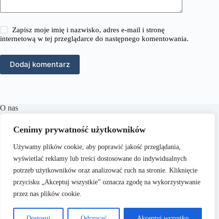
Zapisz moje imię i nazwisko, adres e-mail i stronę
internetową w tej przeglądarce do następnego komentowania.
Dodaj komentarz
O nas
RozmowyPrawne.pl to portal internetowy oferujący
Cenimy prywatność użytkowników
różnorodne treści z zakresu prawa karnego, cywilnego,
rodzinnego oraz wielu innych dziedzin prawnych.
Naszym
Używamy plików cookie, aby poprawić jakość przeglądania,
celem jest dostarczanie aktualnych informacji, praktycznych
porad oraz inspiracji, które wspierają czytelników w
wyświetlać reklamy lub treści dostosowane do indywidualnych
zrozumieniu skomplikowanych zagadnień prawnych i
potrzeb użytkowników oraz analizować ruch na stronie. Kliknięcie
podejmowaniu świadomych decyzji.
przycisku „Akceptuj wszystkie” oznacza zgodę na wykorzystywanie
przez nas plików cookie.
Dostosuj
Odrzucać
Akceptuj wszystko