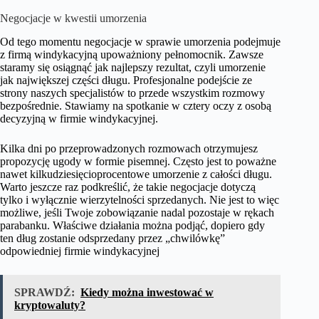
Negocjacje w kwestii umorzenia
Od tego momentu negocjacje w sprawie umorzenia podejmuje
z firmą windykacyjną upoważniony pełnomocnik. Zawsze
staramy się osiągnąć jak najlepszy rezultat, czyli umorzenie
jak największej części długu. Profesjonalne podejście ze
strony naszych specjalistów to przede wszystkim rozmowy
bezpośrednie. Stawiamy na spotkanie w cztery oczy z osobą
decyzyjną w firmie windykacyjnej.
Kilka dni po przeprowadzonych rozmowach otrzymujesz
propozycję ugody w formie pisemnej. Często jest to poważne
nawet kilkudziesięcioprocentowe umorzenie z całości długu.
Warto jeszcze raz podkreślić, że takie negocjacje dotyczą
tylko i wyłącznie wierzytelności sprzedanych. Nie jest to więc
możliwe, jeśli Twoje zobowiązanie nadal pozostaje w rękach
parabanku. Właściwe działania można podjąć, dopiero gdy
ten dług zostanie odsprzedany przez „chwilówkę”
odpowiedniej firmie windykacyjnej
SPRAWDŹ:
Kiedy można inwestować w
kryptowaluty?