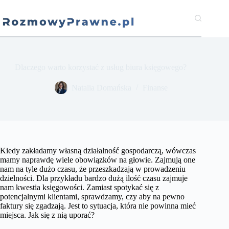
Przejdź
do
treści
Dlaczego warto korzystać z usług biura księgowego?
​Natalia Domańska
Finanse
Kiedy zakładamy własną działalność gospodarczą, wówczas
mamy naprawdę wiele obowiązków na głowie. Zajmują one
nam na tyle dużo czasu, że przeszkadzają w prowadzeniu
dzielności. Dla przykładu bardzo dużą ilość czasu zajmuje
nam kwestia księgowości. Zamiast spotykać się z
potencjalnymi klientami, sprawdzamy, czy aby na pewno
faktury się zgadzają. Jest to sytuacja, która nie powinna mieć
miejsca. Jak się z nią uporać?