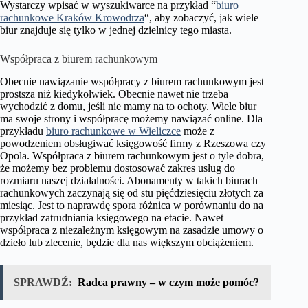
Wystarczy wpisać w wyszukiwarce na przykład “
biuro
rachunkowe Kraków Krowodrza
“, aby zobaczyć, jak wiele
biur znajduje się tylko w jednej dzielnicy tego miasta.
Współpraca z biurem rachunkowym
Obecnie nawiązanie współpracy z biurem rachunkowym jest
prostsza niż kiedykolwiek. Obecnie nawet nie trzeba
wychodzić z domu, jeśli nie mamy na to ochoty. Wiele biur
ma swoje strony i współpracę możemy nawiązać online. Dla
przykładu
biuro rachunkowe w Wieliczce
może z
powodzeniem obsługiwać księgowość firmy z Rzeszowa czy
Opola. Współpraca z biurem rachunkowym jest o tyle dobra,
że możemy bez problemu dostosować zakres usług do
rozmiaru naszej działalności. Abonamenty w takich biurach
rachunkowych zaczynają się od stu pięćdziesięciu złotych za
miesiąc. Jest to naprawdę spora różnica w porównaniu do na
przykład zatrudniania księgowego na etacie. Nawet
współpraca z niezależnym księgowym na zasadzie umowy o
dzieło lub zlecenie, będzie dla nas większym obciążeniem.
SPRAWDŹ:
Radca prawny – w czym może pomóc?