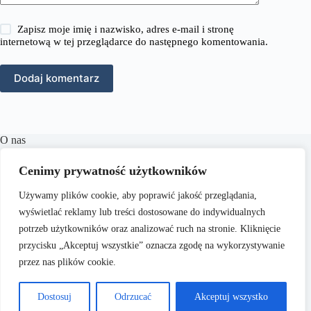
Zapisz moje imię i nazwisko, adres e-mail i stronę
internetową w tej przeglądarce do następnego komentowania.
Dodaj komentarz
O nas
RozmowyPrawne.pl to portal internetowy oferujący
Cenimy prywatność użytkowników
różnorodne treści z zakresu prawa karnego, cywilnego,
rodzinnego oraz wielu innych dziedzin prawnych.
Naszym
Używamy plików cookie, aby poprawić jakość przeglądania,
celem jest dostarczanie aktualnych informacji, praktycznych
porad oraz inspiracji, które wspierają czytelników w
wyświetlać reklamy lub treści dostosowane do indywidualnych
zrozumieniu skomplikowanych zagadnień prawnych i
potrzeb użytkowników oraz analizować ruch na stronie. Kliknięcie
podejmowaniu świadomych decyzji.
przycisku „Akceptuj wszystkie” oznacza zgodę na wykorzystywanie
przez nas plików cookie.
Dostosuj
Odrzucać
Akceptuj wszystko
Copyright © 2026 -