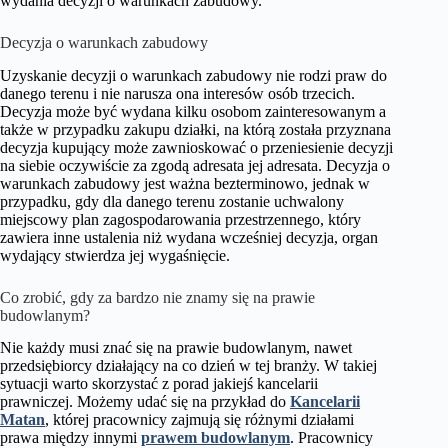
wydania decyzji o warunkach zabudowy.
Decyzja o warunkach zabudowy
Uzyskanie decyzji o warunkach zabudowy nie rodzi praw do
danego terenu i nie narusza ona interesów osób trzecich.
Decyzja może być wydana kilku osobom zainteresowanym a
także w przypadku zakupu działki, na którą została przyznana
decyzja kupujący może zawnioskować o przeniesienie decyzji
na siebie oczywiście za zgodą adresata jej adresata. Decyzja o
warunkach zabudowy jest ważna bezterminowo, jednak w
przypadku, gdy dla danego terenu zostanie uchwalony
miejscowy plan zagospodarowania przestrzennego, który
zawiera inne ustalenia niż wydana wcześniej decyzja, organ
wydający stwierdza jej wygaśnięcie.
Co zrobić, gdy za bardzo nie znamy się na prawie
budowlanym?
Nie każdy musi znać się na prawie budowlanym, nawet
przedsiębiorcy działający na co dzień w tej branży. W takiej
sytuacji warto skorzystać z porad jakiejś kancelarii
prawniczej. Możemy udać się na przykład do
Kancelarii
Matan
, której pracownicy zajmują się różnymi działami
prawa między innymi
prawem budowlanym
. Pracownicy