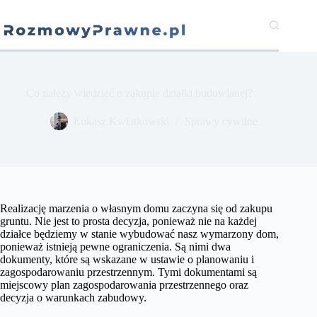
Przejdź
do
treści
Co należy wiedzieć o zakupie działki budowlanej?
​Łukasz Kwiatkowski
Sprawy cywilne
Realizację marzenia o własnym domu zaczyna się od zakupu
gruntu. Nie jest to prosta decyzja, ponieważ nie na każdej
działce będziemy w stanie wybudować nasz wymarzony dom,
ponieważ istnieją pewne ograniczenia. Są nimi dwa
dokumenty, które są wskazane w ustawie o planowaniu i
zagospodarowaniu przestrzennym. Tymi dokumentami są
miejscowy plan zagospodarowania przestrzennego oraz
decyzja o warunkach zabudowy.