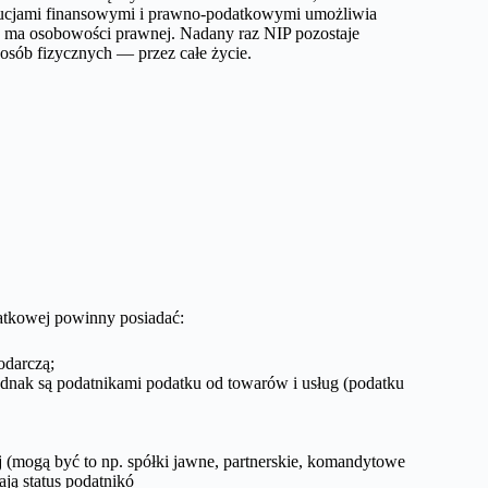
ytucjami finansowymi i prawno-podatkowymi umożliwia
nie ma osobowości prawnej. Nadany raz NIP pozostaje
 osób fizycznych — przez całe życie.
atkowej powinny posiadać:
odarczą;
jednak są podatnikami podatku od towarów i usług (podatku
 (mogą być to np. spółki jawne, partnerskie, komandytowe
ją status podatnikó