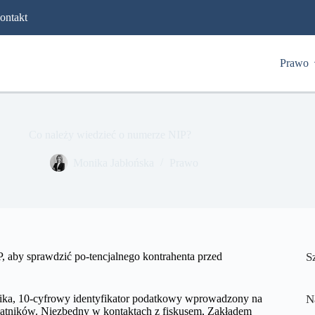
ontakt
Prawo
Co należy wiedzieć o numerze NIP?
​Monika Jabłońska
Prawo
 aby sprawdzić po-tencjalnego kontrahenta przed
S
nika, 10-cyfrowy identyfikator podatkowy wprowadzony na
N
płatników. Niezbędny w kontaktach z fiskusem, Zakładem