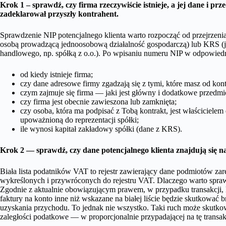
Krok 1 – sprawdź, czy firma rzeczywiście istnieje, a jej dane i prze
zadeklarował przyszły kontrahent.
Sprawdzenie NIP potencjalnego klienta warto rozpocząć od przejrzeni
osobą prowadzącą jednoosobową działalność gospodarczą) lub KRS (je
handlowego, np. spółką z o.o.). Po wpisaniu numeru NIP w odpowiedn
od kiedy istnieje firma;
czy dane adresowe firmy zgadzają się z tymi, które masz od kont
czym zajmuje się firma — jaki jest główny i dodatkowe przedmio
czy firma jest obecnie zawieszona lub zamknięta;
czy osoba, która ma podpisać z Tobą kontrakt, jest właściciel
upoważnioną do reprezentacji spółki;
ile wynosi kapitał zakładowy spółki (dane z KRS).
Krok 2 — sprawdź, czy dane potencjalnego klienta znajdują się na 
Biała lista podatników VAT to rejestr zawierający dane podmiotów za
wykreślonych i przywróconych do rejestru VAT. Dlaczego warto sprawd
Zgodnie z aktualnie obowiązującym prawem, w przypadku transakcji, k
faktury na konto inne niż wskazane na białej liście będzie skutkować
uzyskania przychodu. To jednak nie wszystko. Taki ruch może skutkow
zaległości podatkowe — w proporcjonalnie przypadającej na tę transak