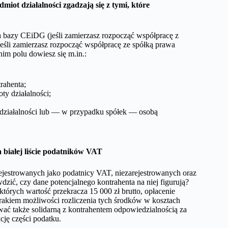
dmiot działalności zgadzają się z tymi, kt
óre
a bazy CEiDG (jeśli zamierzasz rozpocząć współpracę z
śli zamierzasz rozpocząć współpracę ze spółką prawa
im polu dowiesz się m.in.:
rahenta;
ty działalności;
em działalności lub — w przypadku spółek — osobą
białej liście podatnik
ów VAT
rejestrowanych jako podatnicy VAT, niezarejestrowanych oraz
zić, czy dane potencjalnego kontrahenta na niej figurują?
tórych wartość przekracza 15 000 zł brutto, opłacenie
 brakiem możliwości rozliczenia tych środków w kosztach
ać także solidarną z kontrahentem odpowiedzialnością za
cję części podatku.