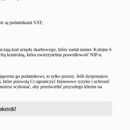
nie są podatnikami VAT;
aczają kod urzędu skarbowego, który nadał numer. Kolejne 6
yfrą kontrolną, która uwierzytelnia prawidłowość NIP-u.
ącemu go podatnikowi, to tylko pozory. Jeśli dysponujesz
, które pozwolą Ci ograniczyć biznesowe ryzyko i uchronić
możesz wykonać, aby prześwietlić przyszłego klienta na
niczych?