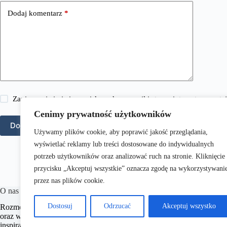
Dodaj komentarz
*
Zapisz moje imię i nazwisko, adres e-mail i stronę internetową w 
Cenimy prywatność użytkowników
Dodaj komentarz
Używamy plików cookie, aby poprawić jakość przeglądania,
wyświetlać reklamy lub treści dostosowane do indywidualnych
potrzeb użytkowników oraz analizować ruch na stronie. Kliknięcie
przycisku „Akceptuj wszystkie” oznacza zgodę na wykorzystywani
przez nas plików cookie.
O nas
Dostosuj
Odrzucać
Akceptuj wszystko
RozmowyPrawne.pl to portal internetowy oferujący różnorodne treści 
oraz wielu innych dziedzin prawnych.
Naszym celem jest dostarczanie
inspiracji, które wspierają czytelników w zrozumieniu skomplikowa