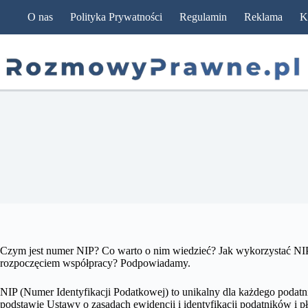
Przejdź
O nas
Polityka Prywatności
Regulamin
Reklama
K
do
treści
Czym jest numer NIP? Co warto o nim wiedzieć? Jak wykorzystać NIP,
rozpoczęciem współpracy? Podpowiadamy.
NIP (Numer Identyfikacji Podatkowej) to unikalny dla każdego podat
podstawie Ustawy o zasadach ewidencji i identyfikacji podatników i 