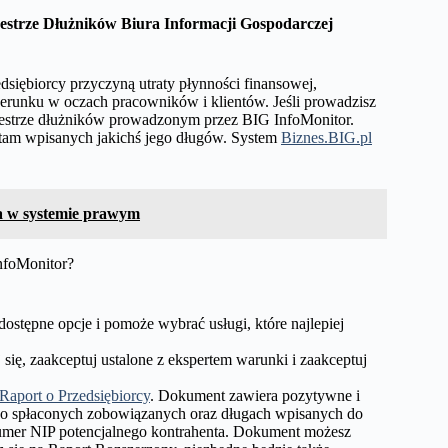
estrze Dłużnik
ów Biura Informacji Gospodarczej
dsiębiorcy przyczyną utraty płynności finansowej,
runku w oczach pracowników i klientów. Jeśli prowadzisz
estrze dłużników prowadzonym przez BIG InfoMonitor.
 tam wpisanych jakichś jego długów. System
Biznes.BIG.pl
na w systemie prawym
InfoMonitor?
dostępne opcje i pomoże wybrać usługi, które najlepiej
się, zaakceptuj ustalone z ekspertem warunki i zaakceptuj
Raport o Przedsiębiorcy
. Dokument zawiera pozytywne i
owo spłaconych zobowiązanych oraz długach wpisanych do
numer NIP potencjalnego kontrahenta. Dokument możesz