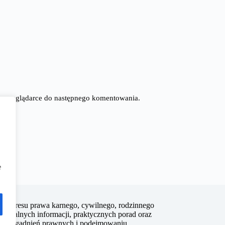
tej przeglądarce do następnego komentowania.
e
z zakresu prawa karnego, cywilnego, rodzinnego
 aktualnych informacji, praktycznych porad oraz
nych zagadnień prawnych i podejmowaniu