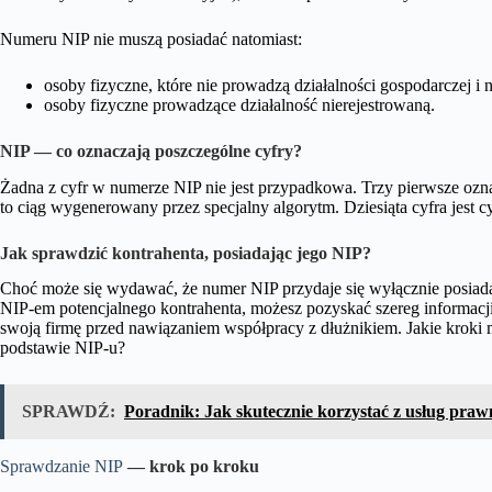
Numeru NIP nie muszą posiadać natomiast:
osoby fizyczne, które nie prowadzą działalności gospodarczej i 
osoby fizyczne prowadzące działalność nierejestrowaną.
NIP — co oznaczają poszczeg
ólne cyfry?
Żadna z cyfr w numerze NIP nie jest przypadkowa. Trzy pierwsze ozn
to ciąg wygenerowany przez specjalny algorytm. Dziesiąta cyfra jest c
Jak sprawdzić kontrahenta, posiadając jego NIP?
Choć może się wydawać, że numer NIP przydaje się wyłącznie posiadaj
NIP-em potencjalnego kontrahenta, możesz pozyskać szereg informacji
swoją firmę przed nawiązaniem współpracy z dłużnikiem. Jakie kroki 
podstawie NIP-u?
SPRAWDŹ:
Poradnik: Jak skutecznie korzystać z usług praw
Sprawdzanie NIP
— krok po kroku