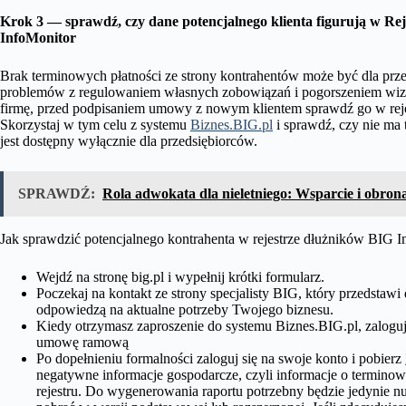
Krok 3 — sprawdź, czy dane potencjalnego klienta figurują w Rej
InfoMonitor
Brak terminowych płatności ze strony kontrahentów może być dla prze
problemów z regulowaniem własnych zobowiązań i pogorszeniem wize
firmę, przed podpisaniem umowy z nowym klientem sprawdź go w rej
Skorzystaj w tym celu z systemu
Biznes.BIG.pl
i sprawdź, czy nie ma
jest dostępny wyłącznie dla przedsiębiorców.
SPRAWDŹ:
Rola adwokata dla nieletniego: Wsparcie i obro
Jak sprawdzić potencjalnego kontrahenta w rejestrze dłużników BIG 
Wejdź na stronę big.pl i wypełnij krótki formularz.
Poczekaj na kontakt ze strony specjalisty BIG, który przedstawi 
odpowiedzą na aktualne potrzeby Twojego biznesu.
Kiedy otrzymasz zaproszenie do systemu Biznes.BIG.pl, zaloguj 
umowę ramową
Po dopełnieniu formalności zaloguj się na swoje konto i pobierz
negatywne informacje gospodarcze, czyli informacje o termin
rejestru. Do wygenerowania raportu potrzebny będzie jedynie 