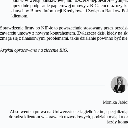
pobrać w wersji podstawowej lub rozszerzonej. Jeśli zdecydujes
uprzednie podpisanie papierowej umowy z BIG-iem oraz uzyska
danych w Biurze Informacji Kredytowej i Związku Banków Po
klientom.
Sprawdzenie firmy po NIP-ie to powszechnie stosowany przez przeds
zawarciu umowy z nowym kontrahentem. Zwłaszcza dziś, kiedy na skute
zmaga się z finansowymi problemami, takie działanie powinno być ni
Artykuł opracowano na zlecenie BIG.
​Monika Jabło
Absolwentka prawa na Uniwersytecie Jagiellońskim, specjalizują
doradza klientom w sprawach rozwodowych, podziału majątku oraz 
jazdy konnej