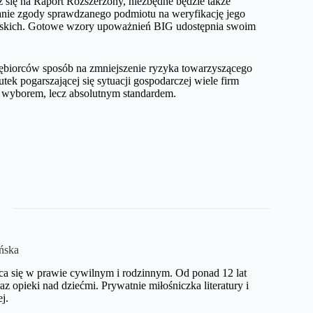
z się na Raport Rozszerzony, niezbędne będzie także
nie zgody sprawdzanego podmiotu na weryfikację jego
lskich. Gotowe wzory upoważnień BIG udostępnia swoim
iębiorców sposób na zmniejszenie ryzyka towarzyszącego
k pogarszającej się sytuacji gospodarczej wiele firm
e wyborem, lecz absolutnym standardem.
ńska
ca się w prawie cywilnym i rodzinnym. Od ponad 12 lat
opieki nad dziećmi. Prywatnie miłośniczka literatury i
.​